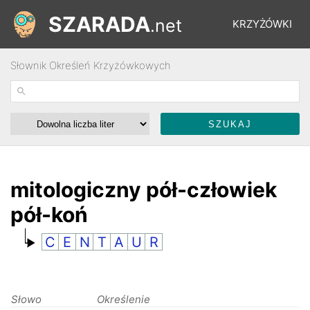
SZARADA
.net
KRZYŻÓWKI
Słownik Określeń Krzyżówkowych
REBUSY
ŁAMIGŁÓWKI
WYŚCIGI
mitologiczny pół-człowiek
pół-koń
SŁOWNIK
C
E
N
T
A
U
R
FORUM
Słowo
Określenie