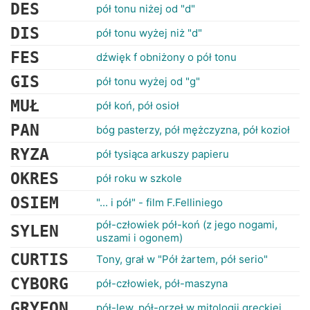
RANKINGI
DES
pół tonu niżej od "d"
DIS
pół tonu wyżej niż "d"
FES
dźwięk f obniżony o pół tonu
GIS
pół tonu wyżej od "g"
MUŁ
pół koń, pół osioł
PAN
bóg pasterzy, pół mężczyzna, pół kozioł
RYZA
pół tysiąca arkuszy papieru
OKRES
pół roku w szkole
OSIEM
"... i pół" - film F.Felliniego
pół-człowiek pół-koń (z jego nogami,
SYLEN
uszami i ogonem)
CURTIS
Tony, grał w "Pół żartem, pół serio"
CYBORG
pół-człowiek, pół-maszyna
GRYFON
pół-lew, pół-orzeł w mitologii greckiej