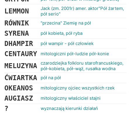
Jack (zm. 2001r) amer. aktor"Pół żartem,
LEMMON
pół serio"
RÓWNIK
"przecina" Ziemię na pół
SYRENA
pół kobieta, pół ryba
DHAMPIR
pół wampir - pół człowiek
CENTAURY
mitologiczni pół-ludzie pół-konie
czarodziejka folkloru starofrancuskiego,
MELUZYNA
pół-kobieta, pół-wąż, rusałka wodna
ĆWIARTKA
pół na pół
OKEANOS
mitologiczny ojciec wszystkich rzek
AUGIASZ
mitologiczny właściciel stajni
?
wyznaczają kierunki działań