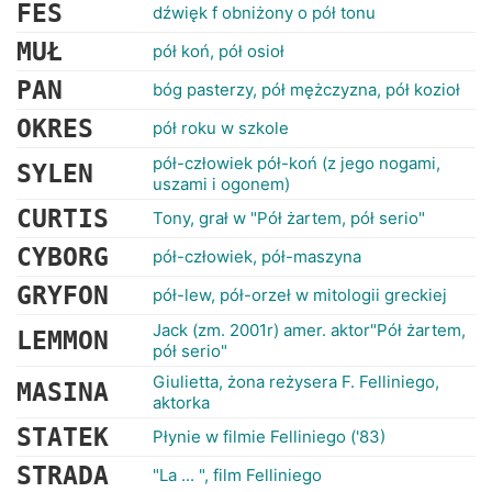
RANKINGI
FES
dźwięk f obniżony o pół tonu
MUŁ
pół koń, pół osioł
PAN
bóg pasterzy, pół mężczyzna, pół kozioł
OKRES
pół roku w szkole
pół-człowiek pół-koń (z jego nogami,
SYLEN
uszami i ogonem)
CURTIS
Tony, grał w "Pół żartem, pół serio"
CYBORG
pół-człowiek, pół-maszyna
GRYFON
pół-lew, pół-orzeł w mitologii greckiej
Jack (zm. 2001r) amer. aktor"Pół żartem,
LEMMON
pół serio"
Giulietta, żona reżysera F. Felliniego,
MASINA
aktorka
STATEK
Płynie w filmie Felliniego ('83)
STRADA
"La ... ", film Felliniego