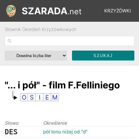
SZARADA
.net
KRZYŻÓWKI
Słownik Określeń Krzyżówkowych
REBUSY
ŁAMIGŁÓWKI
WYŚCIGI
"... i pół" - film F.Felliniego
O
S
I
E
M
SŁOWNIK
FORUM
Słowo
Określenie
DES
pół tonu niżej od "d"