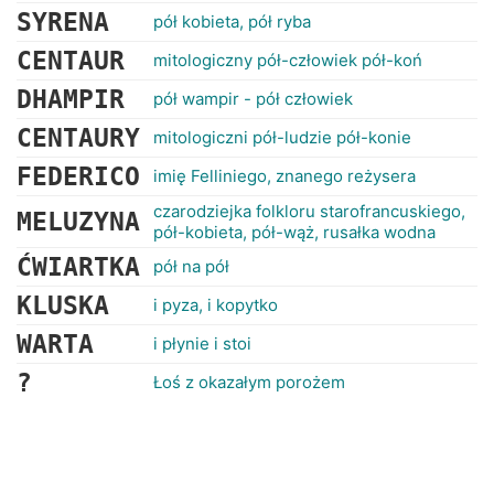
SYRENA
pół kobieta, pół ryba
CENTAUR
mitologiczny pół-człowiek pół-koń
DHAMPIR
pół wampir - pół człowiek
CENTAURY
mitologiczni pół-ludzie pół-konie
FEDERICO
imię Felliniego, znanego reżysera
czarodziejka folkloru starofrancuskiego,
MELUZYNA
pół-kobieta, pół-wąż, rusałka wodna
ĆWIARTKA
pół na pół
KLUSKA
i pyza, i kopytko
WARTA
i płynie i stoi
?
Łoś z okazałym porożem