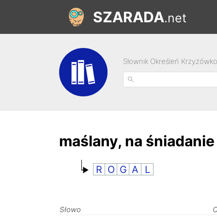
SZARADA
.net
Słownik Określeń Krzyżówk
maślany, na śniadanie
R
O
G
A
L
Słowo
O