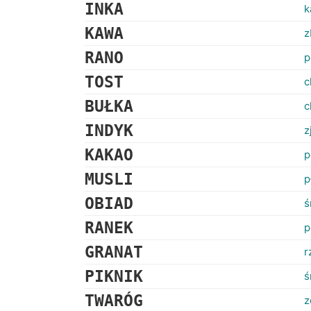
INKA
k
KAWA
z
RANO
p
TOST
c
BUŁKA
c
INDYK
z
KAKAO
p
MUSLI
p
OBIAD
ś
RANEK
p
GRANAT
r
PIKNIK
ś
TWARÓG
z