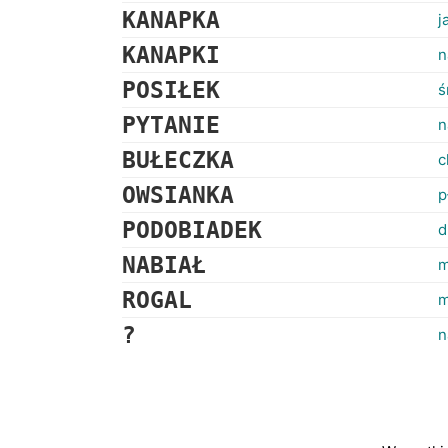
KANAPKA
j
KANAPKI
n
POSIŁEK
ś
PYTANIE
n
BUŁECZKA
c
OWSIANKA
p
PODOBIADEK
d
NABIAŁ
m
ROGAL
m
?
n