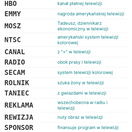
RANKINGI
HBO
kanał płatnej telewizji
EMMY
nagroda amerykańskiej telewizji
Tadeusz, dziennikarz
MOSZ
ekonomiczny w telewizji
amerykański system telewizji
NTSC
kolorowej
CANAL
z "+" w telewizji
RADIO
obok prasy i telewizji
SECAM
system telewizji kolorowej
ROLNIK
szuka żony w telewizji
TANIEC
z gwiazdami w telewizji
wszechobecna w radiu i
REKLAMA
telewizji
REWIZJA
nuty obraz w telewizji
SPONSOR
finansuje program w telewizji