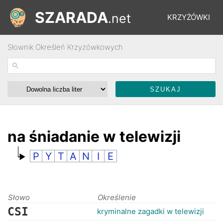
SZARADA
.net
KRZYŻÓWKI
Słownik Określeń Krzyżówkowych
REBUSY
ŁAMIGŁÓWKI
WYŚCIGI
na śniadanie w telewizji
P
Y
T
A
N
I
E
SŁOWNIK
FORUM
Słowo
Określenie
CSI
kryminalne zagadki w telewizji