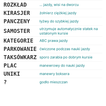
ROZKŁAD
... jazdy, wisi na dworcu
KIRASJER
żołnierz ciężkiej jazdy
PANCZENY
łyżwy do szybkiej jazdy
utrzymuje automatycznie statek na
SAMOSTER
ustalonym kursie
KATEGORIE
ABC prawa jazdy
PARKOWANIE
ćwiczone podczas nauki jazdy
TAKSÓWKARZ
sporo zarabia po dobrym kursie
PLAC
manewrowy do nauki jazdy
UNIKI
manewry boksera
?
godło mieszczan