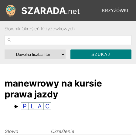
SZARADA
.net
KRZYŻÓWKI
Słownik Określeń Krzyżówkowych
REBUSY
ŁAMIGŁÓWKI
WYŚCIGI
manewrowy na kursie
prawa jazdy
SŁOWNIK
P
L
A
C
FORUM
Słowo
Określenie