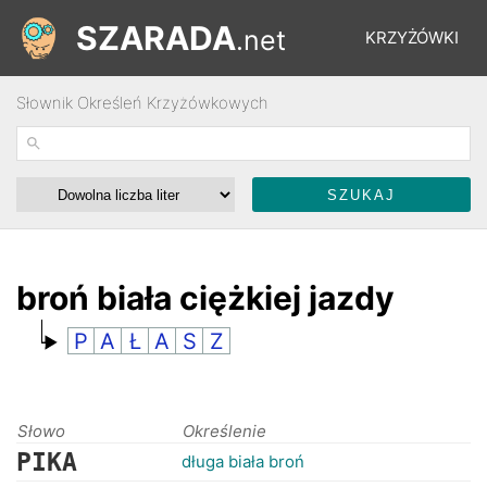
SZARADA
.net
KRZYŻÓWKI
Słownik Określeń Krzyżówkowych
REBUSY
ŁAMIGŁÓWKI
WYŚCIGI
broń biała ciężkiej jazdy
P
A
Ł
A
S
Z
SŁOWNIK
FORUM
Słowo
Określenie
PIKA
długa biała broń