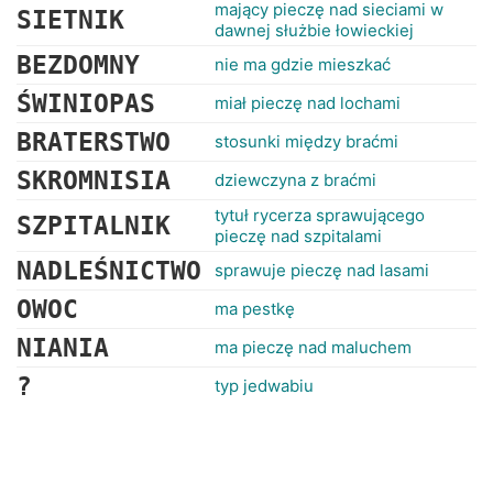
mający pieczę nad sieciami w
SIETNIK
dawnej służbie łowieckiej
BEZDOMNY
nie ma gdzie mieszkać
ŚWINIOPAS
miał pieczę nad lochami
BRATERSTWO
stosunki między braćmi
SKROMNISIA
dziewczyna z braćmi
tytuł rycerza sprawującego
SZPITALNIK
pieczę nad szpitalami
NADLEŚNICTWO
sprawuje pieczę nad lasami
OWOC
ma pestkę
NIANIA
ma pieczę nad maluchem
?
typ jedwabiu