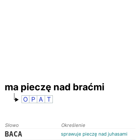
RANKINGI
ma pieczę nad braćmi
O
P
A
T
Słowo
Określenie
BACA
sprawuje pieczę nad juhasami