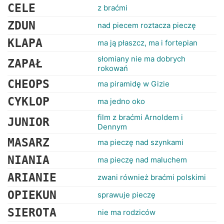
CELE
z braćmi
ZDUN
nad piecem roztacza pieczę
KLAPA
ma ją płaszcz, ma i fortepian
słomiany nie ma dobrych
ZAPAŁ
rokowań
CHEOPS
ma piramidę w Gizie
CYKLOP
ma jedno oko
film z braćmi Arnoldem i
JUNIOR
Dennym
MASARZ
ma pieczę nad szynkami
NIANIA
ma pieczę nad maluchem
ARIANIE
zwani również braćmi polskimi
OPIEKUN
sprawuje pieczę
SIEROTA
nie ma rodziców