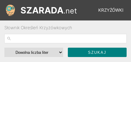
SZARADA
.net
KRZYŻÓWKI
Słownik Określeń Krzyżówkowych
REBUSY
ŁAMIGŁÓWKI
WYŚCIGI
SŁOWNIK
FORUM