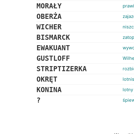
MORAŁY
prawi
OBERŻA
zajaz
WICHER
niszc
BISMARCK
zato
EWAKUANT
wywo
GUSTLOFF
Wilhe
STRIPTIZERKA
rozbi
OKRĘT
lotni
KONINA
lotny
?
śpie