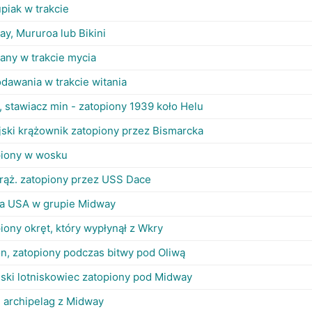
piak w trakcie
y, Mururoa lub Bikini
any w trakcie mycia
dawania w trakcie witania
, stawiacz min - zatopiony 1939 koło Helu
jski krążownik zatopiony przez Bismarcka
piony w wosku
krąż. zatopiony przez USS Dace
a USA w grupie Midway
iony okręt, który wypłynął z Wkry
n, zatopiony podczas bitwy pod Oliwą
ski lotniskowiec zatopiony pod Midway
 archipelag z Midway