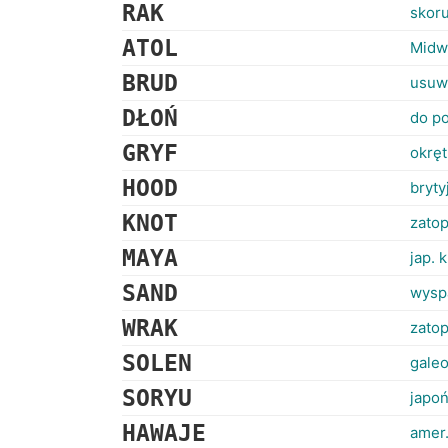
RAK
skoru
ATOL
Midwa
BRUD
usuw
DŁOŃ
do po
GRYF
okręt
HOOD
bryty
KNOT
zato
MAYA
jap. 
SAND
wysp
WRAK
zatop
SOLEN
galeo
SORYU
japoń
HAWAJE
amer.