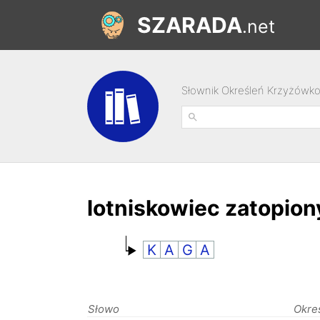
SZARADA
.net
Słownik Określeń Krzyżówk
lotniskowiec zatopion
K
A
G
A
Słowo
Okre