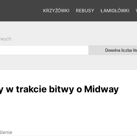
KRZYŻÓWKI
REBUSY
ŁAMIGŁÓWKI
owych
y w trakcie bitwy o Midway
ślenie