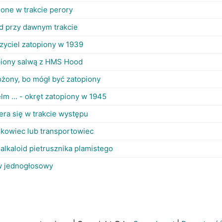
one w trakcie perory
d przy dawnym trakcie
zyciel zatopiony w 1939
piony salwą z HMS Hood
żony, bo mógł być zatopiony
lm ... - okręt zatopiony w 1945
era się w trakcie występu
skowiec lub transportowiec
 alkaloid pietrusznika plamistego
w jednogłosowy