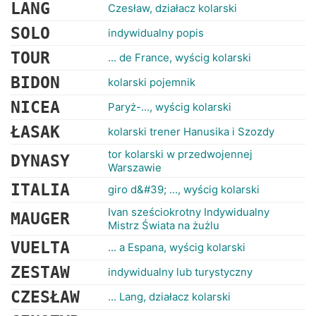
RANKINGI
LANG
Czesław, działacz kolarski
SOLO
indywidualny popis
TOUR
... de France, wyścig kolarski
BIDON
kolarski pojemnik
NICEA
Paryż-..., wyścig kolarski
ŁASAK
kolarski trener Hanusika i Szozdy
tor kolarski w przedwojennej
DYNASY
Warszawie
ITALIA
giro d&#39; ..., wyścig kolarski
Ivan sześciokrotny Indywidualny
MAUGER
Mistrz Świata na żużlu
VUELTA
... a Espana, wyścig kolarski
ZESTAW
indywidualny lub turystyczny
CZESŁAW
... Lang, działacz kolarski