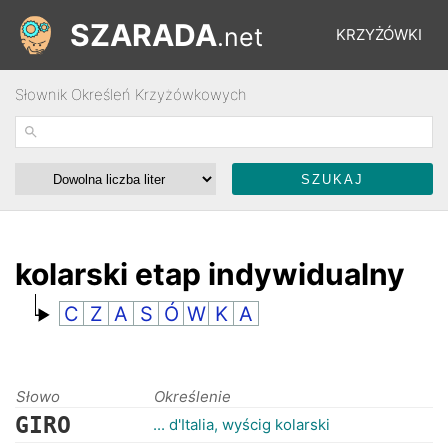
SZARADA
.net
KRZYŻÓWKI
Słownik Określeń Krzyżówkowych
REBUSY
ŁAMIGŁÓWKI
WYŚCIGI
kolarski etap indywidualny
C
Z
A
S
Ó
W
K
A
SŁOWNIK
FORUM
Słowo
Określenie
GIRO
... d'Italia, wyścig kolarski