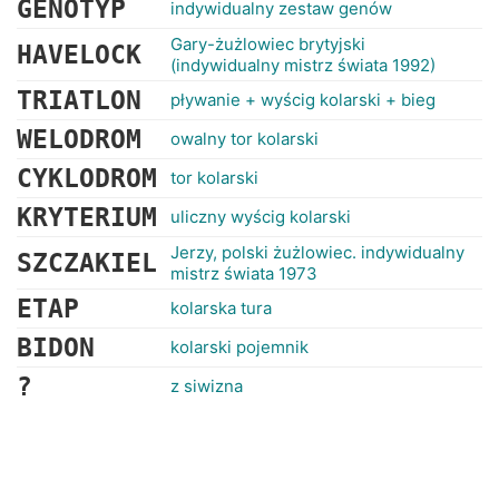
GENOTYP
indywidualny zestaw genów
Gary-żużlowiec brytyjski
HAVELOCK
(indywidualny mistrz świata 1992)
TRIATLON
pływanie + wyścig kolarski + bieg
WELODROM
owalny tor kolarski
CYKLODROM
tor kolarski
KRYTERIUM
uliczny wyścig kolarski
Jerzy, polski żużlowiec. indywidualny
SZCZAKIEL
mistrz świata 1973
ETAP
kolarska tura
BIDON
kolarski pojemnik
?
z siwizna