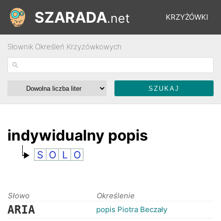
SZARADA
.net
KRZYŻÓWKI
Słownik Określeń Krzyżówkowych
REBUSY
ŁAMIGŁÓWKI
WYŚCIGI
indywidualny popis
S
O
L
O
SŁOWNIK
FORUM
Słowo
Określenie
ARIA
popis Piotra Beczały