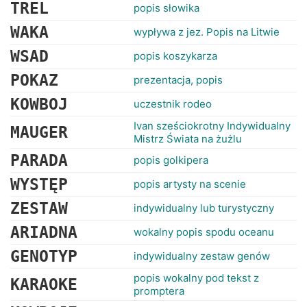
RANKINGI
TREL
popis słowika
WAKA
wypływa z jez. Popis na Litwie
WSAD
popis koszykarza
POKAZ
prezentacja, popis
KOWBOJ
uczestnik rodeo
Ivan sześciokrotny Indywidualny
MAUGER
Mistrz Świata na żużlu
PARADA
popis golkipera
WYSTĘP
popis artysty na scenie
ZESTAW
indywidualny lub turystyczny
ARIADNA
wokalny popis spodu oceanu
GENOTYP
indywidualny zestaw genów
popis wokalny pod tekst z
KARAOKE
promptera