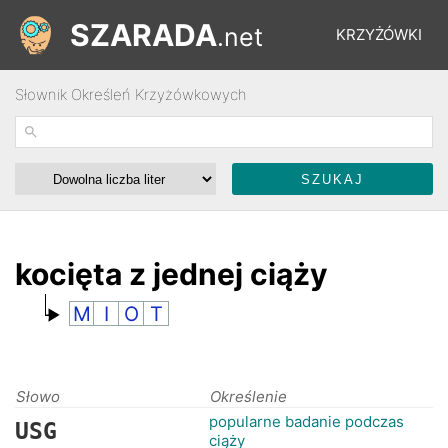
SZARADA
.net
KRZYŻÓWKI
Słownik Określeń Krzyżówkowych
REBUSY
ŁAMIGŁÓWKI
WYŚCIGI
kocięta z jednej ciąży
M
I
O
T
SŁOWNIK
FORUM
Słowo
Określenie
popularne badanie podczas
USG
ciąży