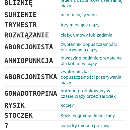
jeden z osobników z tej samej
BLIŹNIĘ
ciąży
SUMIENIE
na nim ciąży wina
TRYMESTR
trzy miesiące ciąży
ROZWIĄZANIE
ciąży, umowy lub zadania
zwolennik dopuszczalności
ABORCJONISTA
przerywania ciąży
inwazyjne badanie prenatalne
AMNIOPUNKCJA
dla kobiet w ciąży
zwolenniczka
ABORCJONISTKA
dopuszczalności przerywania
ciąży
hormon produkowany w
GONADOTROPINA
czasie ciąży przez zarodek
RYSIK
kocię?
STOCZEK
Kocki w gminie Jeziorzany
?
cynadry mięsna potrawa