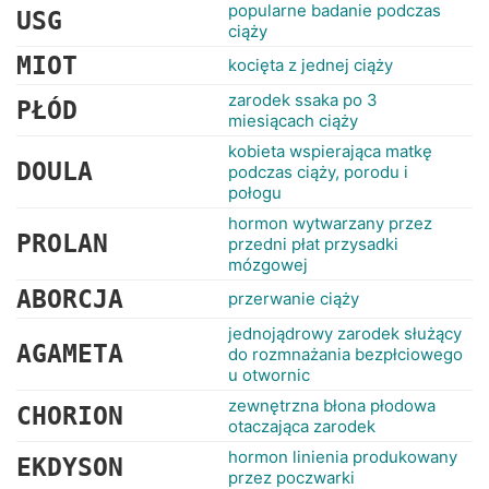
RANKINGI
popularne badanie podczas
USG
ciąży
MIOT
kocięta z jednej ciąży
zarodek ssaka po 3
PŁÓD
miesiącach ciąży
kobieta wspierająca matkę
DOULA
podczas ciąży, porodu i
połogu
hormon wytwarzany przez
PROLAN
przedni płat przysadki
mózgowej
ABORCJA
przerwanie ciąży
jednojądrowy zarodek służący
AGAMETA
do rozmnażania bezpłciowego
u otwornic
zewnętrzna błona płodowa
CHORION
otaczająca zarodek
hormon linienia produkowany
EKDYSON
przez poczwarki