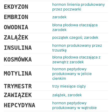
hormon linienia produkowany
EKDYZON
przez poczwarki
EMBRION
zarodek
błona płodowa otaczająca
OWODNIA
zarodek
ZALĄŻEK
początek czegoś; zarodek
hormon produkowany przez
INSULINA
trzustkę
błona płodowa otaczająca z
KOSMÓWKA
zewnątrz zarodek
hormon peptydowy
MOTYLINA
produkowany w jelicie
cienkim
TRYMESTR
trzy miesiące ciąży
ZAWIĄZEK
zalążek, zarodek
hormon peptydowy
HEPCYDYNA
produkowany w wątrobie