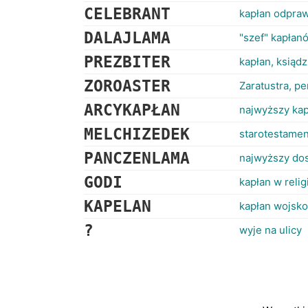
CELEBRANT
kapłan odpra
DALAJLAMA
"szef" kapłan
PREZBITER
kapłan, ksiądz
ZOROASTER
Zaratustra, pe
ARCYKAPŁAN
najwyższy kap
MELCHIZEDEK
starotestame
PANCZENLAMA
najwyższy do
GODI
kapłan w reli
KAPELAN
kapłan wojsk
?
wyje na ulicy