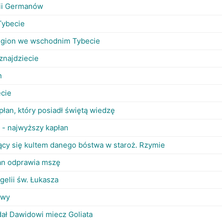
gii Germanów
ybecie
region we wschodnim Tybecie
znajdziecie
n
cie
płan, który posiadł świętą wiedzę
- najwyższy kapłan
ący się kultem danego bóstwa w staroż. Rzymie
an odprawia mszę
gelii św. Łukasza
owy
 dał Dawidowi miecz Goliata