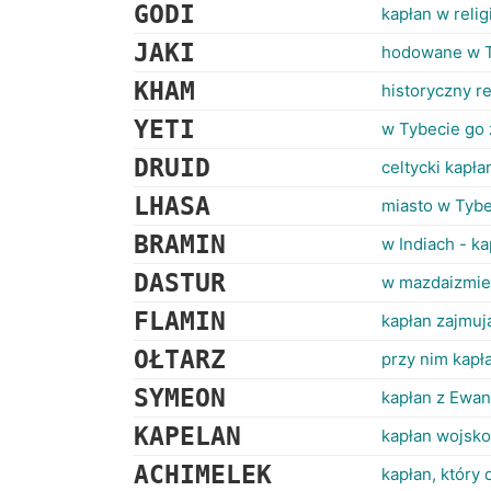
GODI
kapłan w reli
JAKI
hodowane w T
KHAM
historyczny 
YETI
w Tybecie go 
DRUID
celtycki kapła
LHASA
miasto w Tybe
BRAMIN
w Indiach - ka
DASTUR
w mazdaizmie 
FLAMIN
kapłan zajmuj
OŁTARZ
przy nim kapł
SYMEON
kapłan z Ewan
KAPELAN
kapłan wojsk
ACHIMELEK
kapłan, który