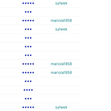
sylwek
★★★★★
★★★
mariola1958
★★★★★
sylwek
★★★
★★★
★★★
★★★
mariola1958
★★★★★
mariola1958
★★★★★
★★★
★★★★
★★★
sylwek
★★★★★