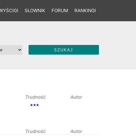
WYŚCIGI
SŁOWNIK
FORUM
RANKINGI
Trudność
Autor
★★★
Trudność
Autor