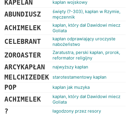
KAPELAN
kapłan wojskowy
święty (?-303), kapłan w Rzymie,
ABUNDIUSZ
męczennik
kapłan, który dał Dawidowi miecz
ACHIMELEK
Goliata
kapłan odprawiający uroczyste
CELEBRANT
nabożeństwo
Zaratustra, perski kapłan, prorok,
ZOROASTER
reformator religijny
ARCYKAPŁAN
najwyższy kapłan
MELCHIZEDEK
starotestamentowy kapłan
POP
kapłan jak muzyka
kapłan, który dał Dawidowi miecz
ACHIMELEK
Goliata
?
łagodzony przez resory