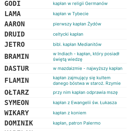
RANKINGI
GODI
kapłan w religii Germanów
LAMA
kapłan w Tybecie
AARON
pierwszy kapłan Żydów
DRUID
celtycki kapłan
JETRO
bibl. kapłan Medianitów
w Indiach - kapłan, który posiadł
BRAMIN
świętą wiedzę
DASTUR
w mazdaizmie - najwyższy kapłan
kapłan zajmujący się kultem
FLAMIN
danego bóstwa w staroż. Rzymie
OŁTARZ
przy nim kapłan odprawia mszę
SYMEON
kapłan z Ewangelii św. Łukasza
WIKARY
kapłan z koniem
DOMINIK
kapłan, patron Palermo