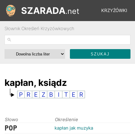
SZARADA
.net
KRZYŻÓWKI
Słownik Określeń Krzyżówkowych
REBUSY
ŁAMIGŁÓWKI
WYŚCIGI
kapłan, ksiądz
P
R
E
Z
B
I
T
E
R
SŁOWNIK
FORUM
Słowo
Określenie
POP
kapłan jak muzyka