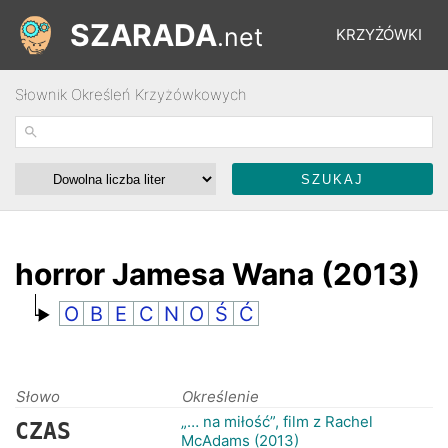
SZARADA
.net
KRZYŻÓWKI
Słownik Określeń Krzyżówkowych
REBUSY
ŁAMIGŁÓWKI
WYŚCIGI
horror Jamesa Wana (2013)
O
B
E
C
N
O
Ś
Ć
SŁOWNIK
FORUM
Słowo
Określenie
„… na miłość”, film z Rachel
CZAS
McAdams (2013)