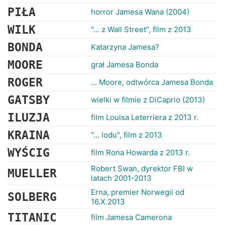
RANKINGI
PIŁA
horror Jamesa Wana (2004)
WILK
"... z Wall Street", film z 2013
BONDA
Katarzyna Jamesa?
MOORE
grał Jamesa Bonda
ROGER
... Moore, odtwórca Jamesa Bonda
GATSBY
wielki w filmie z DiCaprio (2013)
ILUZJA
film Louisa Leterriera z 2013 r.
KRAINA
"... lodu", film z 2013
WYŚCIG
film Rona Howarda z 2013 r.
Robert Swan, dyrektor FBI w
MUELLER
latach 2001-2013
Erna, premier Norwegii od
SOLBERG
16.X.2013
TITANIC
film Jamesa Camerona