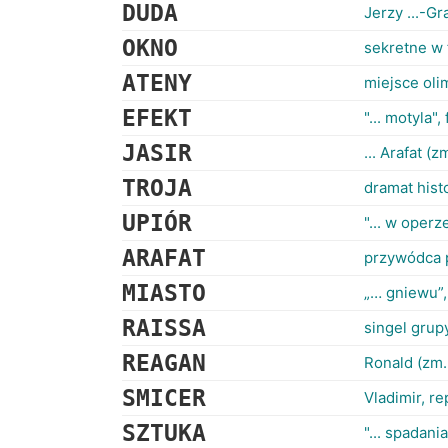
DUDA
Jerzy ...-Gr
OKNO
sekretne w 
ATENY
miejsce oli
EFEKT
"... motyla",
JASIR
... Arafat (
TROJA
dramat hist
UPIÓR
"... w operz
ARAFAT
przywódca p
MIASTO
„… gniewu”,
RAISSA
singel grup
REAGAN
Ronald (zm.
SMICER
Vladimir, r
SZTUKA
"... spadani