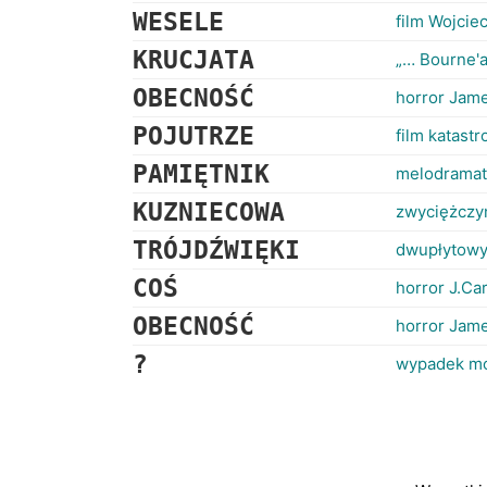
WESELE
film Wojci
KRUCJATA
„… Bourne'a”
OBECNOŚĆ
horror Jam
POJUTRZE
film katast
PAMIĘTNIK
melodramat
KUZNIECOWA
zwyciężczy
TRÓJDŹWIĘKI
dwupłytowy
COŚ
horror J.Ca
OBECNOŚĆ
horror Jam
?
wypadek mo