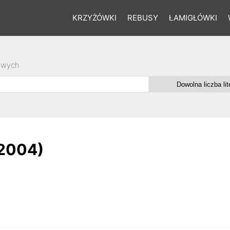
KRZYŻÓWKI
REBUSY
ŁAMIGŁÓWKI
owych
(2004)