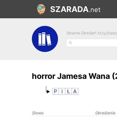
SZARADA
.net
Słownik Określeń Krzyżówk
horror Jamesa Wana 
P
I
Ł
A
Słowo
Określenie