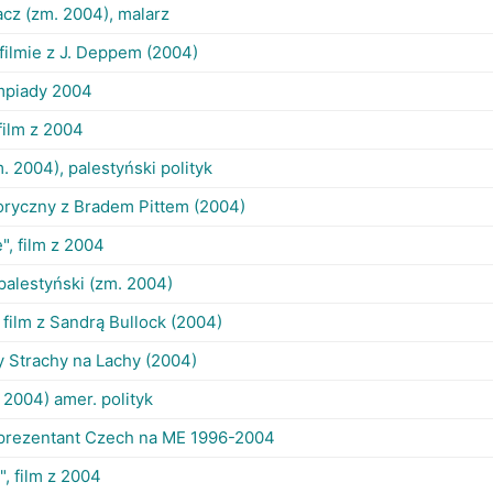
acz (zm. 2004), malarz
filmie z J. Deppem (2004)
mpiady 2004
 film z 2004
zm. 2004), palestyński polityk
oryczny z Bradem Pittem (2004)
e", film z 2004
alestyński (zm. 2004)
 film z Sandrą Bullock (2004)
y Strachy na Lachy (2004)
 2004) amer. polityk
eprezentant Czech na ME 1996-2004
a", film z 2004