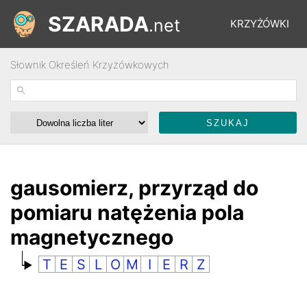
SZARADA
.net
KRZYŻÓWKI
Słownik Określeń Krzyżówkowych
REBUSY
ŁAMIGŁÓWKI
WYŚCIGI
gausomierz, przyrząd do
pomiaru natężenia pola
SŁOWNIK
magnetycznego
T
E
S
L
O
M
I
E
R
Z
FORUM