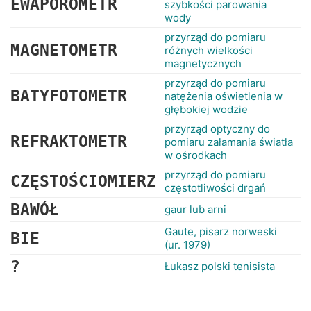
EWAPOROMETR
szybkości parowania
wody
przyrząd do pomiaru
MAGNETOMETR
różnych wielkości
magnetycznych
przyrząd do pomiaru
BATYFOTOMETR
natężenia oświetlenia w
głębokiej wodzie
przyrząd optyczny do
REFRAKTOMETR
pomiaru załamania światła
w ośrodkach
przyrząd do pomiaru
CZĘSTOŚCIOMIERZ
częstotliwości drgań
BAWÓŁ
gaur lub arni
Gaute, pisarz norweski
BIE
(ur. 1979)
?
Łukasz polski tenisista