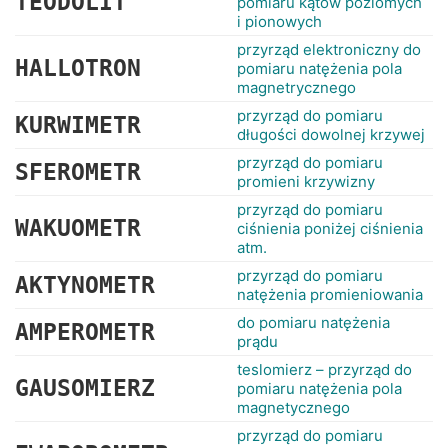
TEODOLIT
pomiaru kątów poziomych
i pionowych
przyrząd elektroniczny do
HALLOTRON
pomiaru natężenia pola
magnetrycznego
przyrząd do pomiaru
KURWIMETR
długości dowolnej krzywej
przyrząd do pomiaru
SFEROMETR
promieni krzywizny
przyrząd do pomiaru
WAKUOMETR
ciśnienia poniżej ciśnienia
atm.
przyrząd do pomiaru
AKTYNOMETR
natężenia promieniowania
do pomiaru natężenia
AMPEROMETR
prądu
teslomierz – przyrząd do
GAUSOMIERZ
pomiaru natężenia pola
magnetycznego
przyrząd do pomiaru