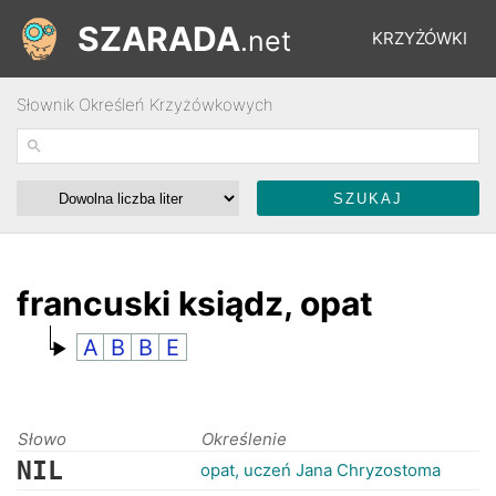
SZARADA
.net
KRZYŻÓWKI
Słownik Określeń Krzyżówkowych
REBUSY
ŁAMIGŁÓWKI
WYŚCIGI
francuski ksiądz, opat
A
B
B
E
SŁOWNIK
FORUM
Słowo
Określenie
NIL
opat, uczeń Jana Chryzostoma