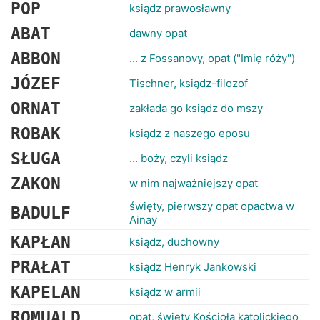
RANKINGI
POP
ksiądz prawosławny
ABAT
dawny opat
ABBON
... z Fossanovy, opat ("Imię róży")
JÓZEF
Tischner, ksiądz-filozof
ORNAT
zakłada go ksiądz do mszy
ROBAK
ksiądz z naszego eposu
SŁUGA
... boży, czyli ksiądz
ZAKON
w nim najważniejszy opat
święty, pierwszy opat opactwa w
BADULF
Ainay
KAPŁAN
ksiądz, duchowny
PRAŁAT
ksiądz Henryk Jankowski
KAPELAN
ksiądz w armii
ROMUALD
opat, święty Kościoła katolickiego