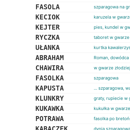
FASOLA
szparagowa na g
KECIOK
karuzela w gwarze
KEJTER
pies, kundel w g
RYCZKA
taboret w gwarze
UŁANKA
kurtka kawalerzys
ABRAHAM
Roman, dowódca W
CHAWIRA
w gwarze złodziej
FASOLKA
szparagowa
KAPUSTA
... szparagowa, 
KLUNKRY
graty, rupiecie w
KUKAWKA
kukułka w gwarze 
POTRAWA
fasolka po bretoń
KABACZEK
dynia szparagow