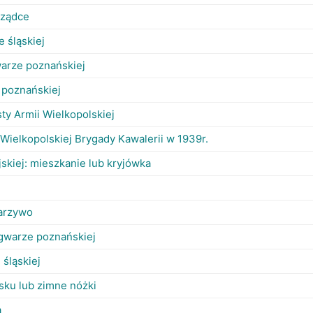
rządce
 śląskiej
warze poznańskiej
 poznańskiej
ty Armii Wielkopolskiej
ielkopolskiej Brygady Kawalerii w 1939r.
skiej: mieszkanie lub kryjówka
warzywo
 gwarze poznańskiej
śląskiej
sku lub zimne nóżki
a