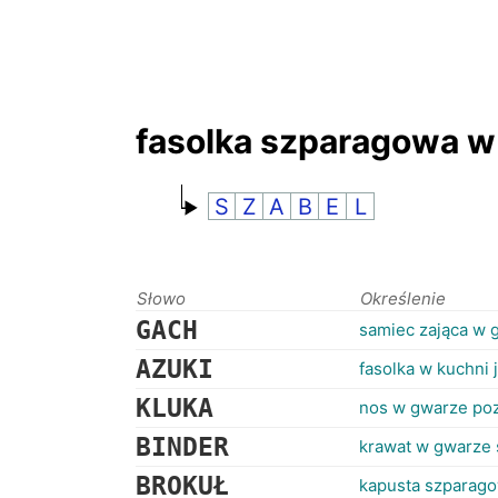
fasolka szparagowa w
S
Z
A
B
E
L
Słowo
Określenie
GACH
samiec zająca w 
AZUKI
fasolka w kuchni 
KLUKA
nos w gwarze poz
BINDER
krawat w gwarze ś
BROKUŁ
kapusta szparag