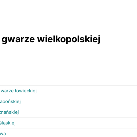
 gwarze wielkopolskiej
gwarze łowieckiej
japońskiej
nańskiej
ląskiej
owa