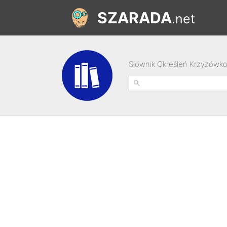
SZARADA
.net
Słownik Określeń Krzyżówk