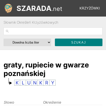
SZARADA
.net
KRZYŻÓWKI
Słownik Określeń Krzyżówkowych
REBUSY
ŁAMIGŁÓWKI
WYŚCIGI
graty, rupiecie w gwarze
poznańskiej
SŁOWNIK
K
L
U
N
K
R
Y
FORUM
Słowo
Określenie