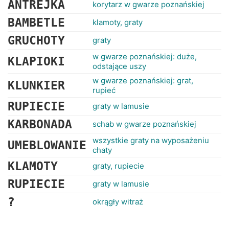
ANTREJKA
korytarz w gwarze poznańskiej
BAMBETLE
klamoty, graty
GRUCHOTY
graty
w gwarze poznańskiej: duże,
KLAPIOKI
odstające uszy
w gwarze poznańskiej: grat,
KLUNKIER
rupieć
RUPIECIE
graty w lamusie
KARBONADA
schab w gwarze poznańskiej
wszystkie graty na wyposażeniu
UMEBLOWANIE
chaty
KLAMOTY
graty, rupiecie
RUPIECIE
graty w lamusie
?
okrągły witraż