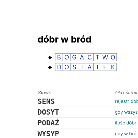
dóbr w bród
B
O
G
A
C
T
W
O
D
O
S
T
A
T
E
K
Słowo
Określeni
SENS
rejestr dó
DOSYT
gdy wszys
PODAŻ
ilość dóbr
WYSYP
gdy w bró