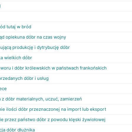
d
ód tutaj w bród
ąd opiekuna dóbr na czas wojny
ującą produkcję i dytrybucję dóbr
ka wielkich dóbr
dworu i dóbr królewskich w państwach frankońskich
rzedanych dóbr i usług
zece
 z dóbr materialnych, uczuć, zamierzeń
ie ilości dóbr przeznaczonej na import lub eksport
ie przez państwo dóbr z powodu klęski żywiołowej
acja dóbr dłużnika