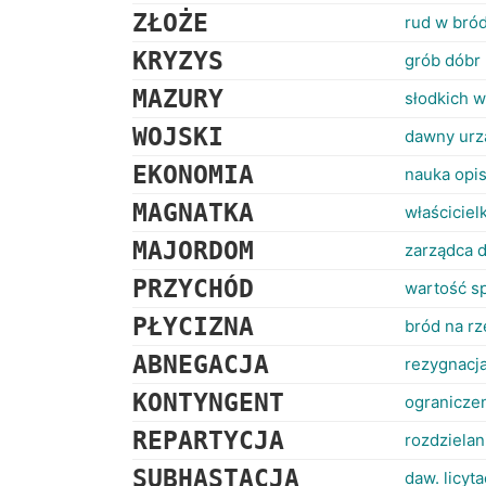
ZŁOŻE
rud w bró
KRYZYS
grób dóbr
MAZURY
słodkich w
WOJSKI
dawny urz
EKONOMIA
nauka opis
MAGNATKA
właściciel
MAJORDOM
zarządca 
PRZYCHÓD
wartość sp
PŁYCIZNA
bród na r
ABNEGACJA
rezygnacja
KONTYNGENT
ograniczen
REPARTYCJA
rozdzielan
SUBHASTACJA
daw. licyt