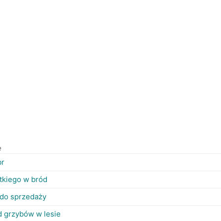
e
br
tkiego w bród
 do sprzedaży
d grzybów w lesie