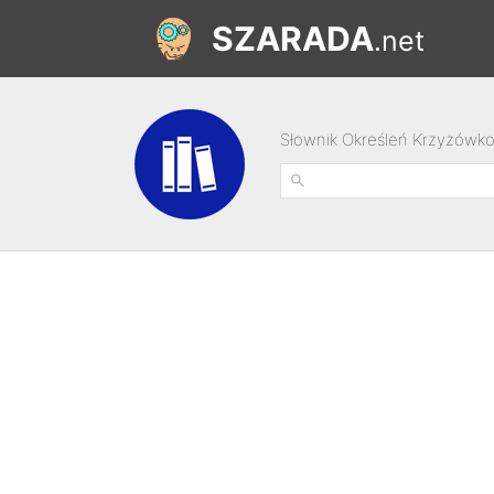
SZARADA
.net
Słownik Określeń Krzyżówk