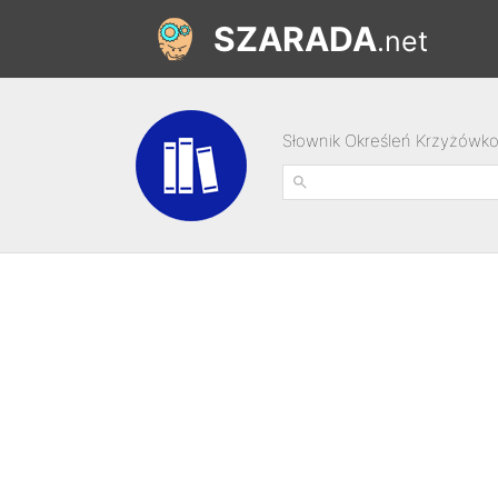
SZARADA
.net
Słownik Określeń Krzyżówk