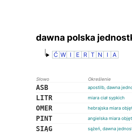
dawna polska jednostk
Ć
W
I
E
R
T
N
I
A
Słowo
Określenie
ASB
apostilb, dawna jedn
LITR
miara ciał sypkich
OMER
hebrajska miara objęt
PINT
angielska miara objęt
SIĄG
sążeń, dawna jednos