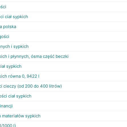
ości
ci ciał sypkich
a polska
gości
nnych i sypkich
kich i płynnych, ósma część beczki
ciał sypkich
kich równa 0, 9422 l
i cieczy (od 200 do 400 litrów)
ci ciał sypkich
nancji
u materiałów sypkich
1/1000 l)