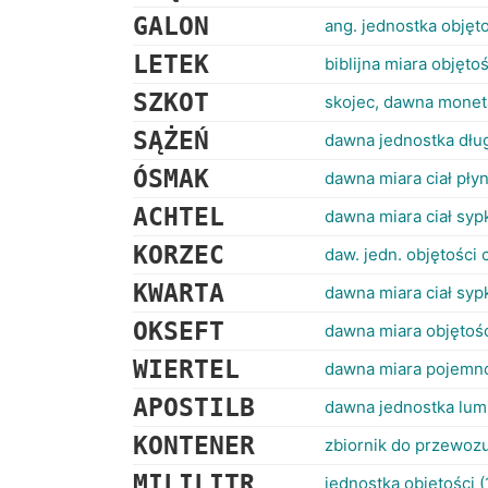
GALON
ang. jednostka objęt
LETEK
biblijna miara objętoś
SZKOT
skojec, dawna monet
SĄŻEŃ
dawna jednostka dłu
ÓSMAK
dawna miara ciał pły
ACHTEL
dawna miara ciał syp
KORZEC
daw. jedn. objętości 
KWARTA
dawna miara ciał syp
OKSEFT
dawna miara objętośc
WIERTEL
dawna miara pojemnoś
APOSTILB
dawna jednostka lumi
KONTENER
zbiornik do przewoz
MILILITR
jednostka objętości (