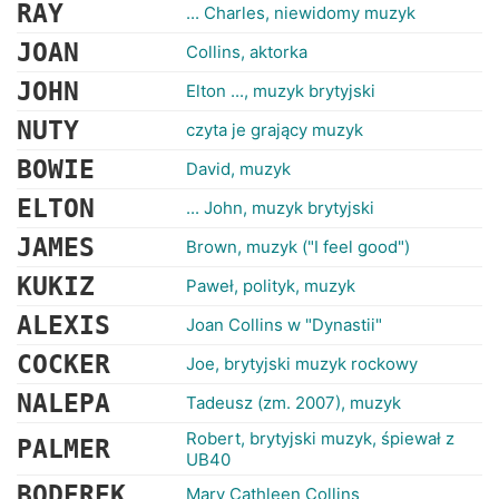
RANKINGI
RAY
... Charles, niewidomy muzyk
JOAN
Collins, aktorka
JOHN
Elton ..., muzyk brytyjski
NUTY
czyta je grający muzyk
BOWIE
David, muzyk
ELTON
... John, muzyk brytyjski
JAMES
Brown, muzyk ("I feel good")
KUKIZ
Paweł, polityk, muzyk
ALEXIS
Joan Collins w "Dynastii"
COCKER
Joe, brytyjski muzyk rockowy
NALEPA
Tadeusz (zm. 2007), muzyk
Robert, brytyjski muzyk, śpiewał z
PALMER
UB40
BODEREK
Mary Cathleen Collins