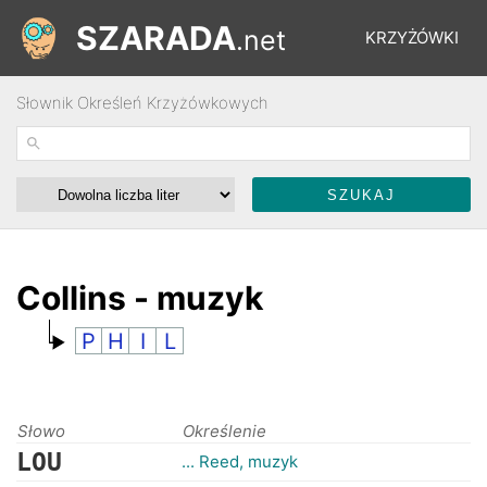
SZARADA
.net
KRZYŻÓWKI
Słownik Określeń Krzyżówkowych
REBUSY
ŁAMIGŁÓWKI
WYŚCIGI
Collins - muzyk
P
H
I
L
SŁOWNIK
FORUM
Słowo
Określenie
LOU
... Reed, muzyk