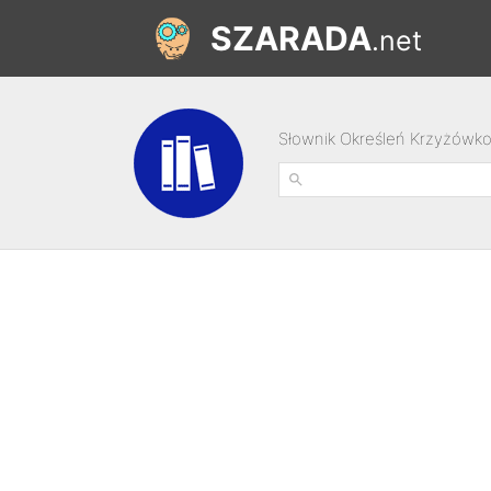
SZARADA
.net
Słownik Określeń Krzyżówk