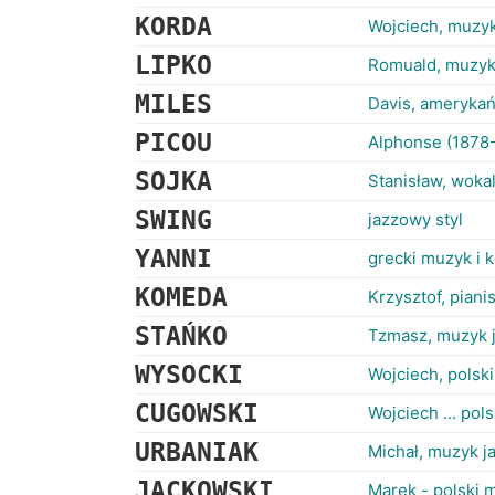
KORDA
Wojciech, muzy
LIPKO
Romuald, muzyk
MILES
Davis, amerykań
PICOU
Alphonse (1878-
SOJKA
Stanisław, woka
SWING
jazzowy styl
YANNI
grecki muzyk i 
KOMEDA
Krzysztof, piani
STAŃKO
Tzmasz, muzyk 
WYSOCKI
Wojciech, polski
CUGOWSKI
Wojciech ... pols
URBANIAK
Michał, muzyk j
JACKOWSKI
Marek - polski