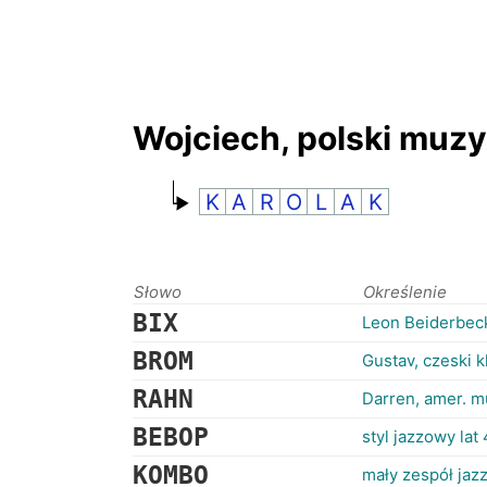
Wojciech, polski muz
K
A
R
O
L
A
K
Słowo
Określenie
BIX
Leon Beiderbec
BROM
Gustav, czeski 
RAHN
Darren, amer. m
BEBOP
styl jazzowy lat
KOMBO
mały zespół jaz