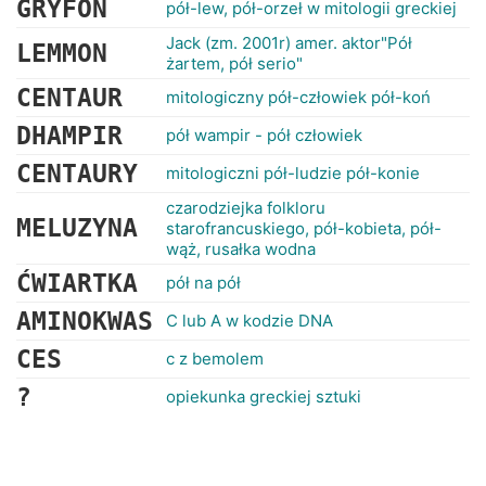
GRYFON
pół-lew, pół-orzeł w mitologii greckiej
Jack (zm. 2001r) amer. aktor"Pół
LEMMON
żartem, pół serio"
CENTAUR
mitologiczny pół-człowiek pół-koń
DHAMPIR
pół wampir - pół człowiek
CENTAURY
mitologiczni pół-ludzie pół-konie
czarodziejka folkloru
MELUZYNA
starofrancuskiego, pół-kobieta, pół-
wąż, rusałka wodna
ĆWIARTKA
pół na pół
AMINOKWAS
C lub A w kodzie DNA
CES
c z bemolem
?
opiekunka greckiej sztuki