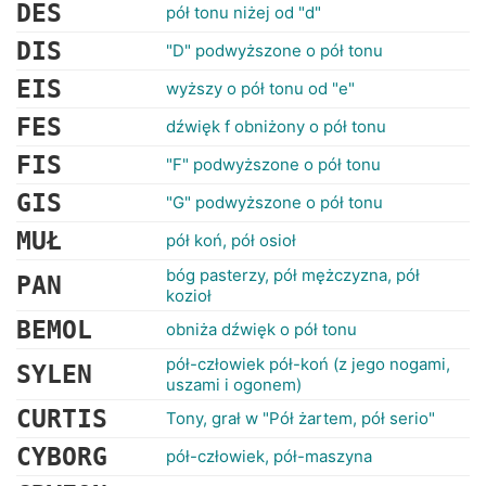
RANKINGI
DES
pół tonu niżej od "d"
DIS
"D" podwyższone o pół tonu
EIS
wyższy o pół tonu od "e"
FES
dźwięk f obniżony o pół tonu
FIS
"F" podwyższone o pół tonu
GIS
"G" podwyższone o pół tonu
MUŁ
pół koń, pół osioł
bóg pasterzy, pół mężczyzna, pół
PAN
kozioł
BEMOL
obniża dźwięk o pół tonu
pół-człowiek pół-koń (z jego nogami,
SYLEN
uszami i ogonem)
CURTIS
Tony, grał w "Pół żartem, pół serio"
CYBORG
pół-człowiek, pół-maszyna