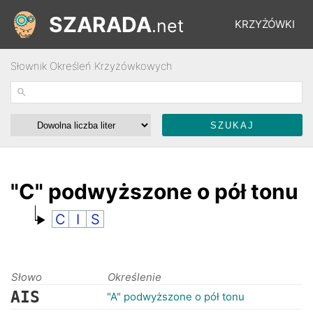
SZARADA
.net
KRZYŻÓWKI
Słownik Określeń Krzyżówkowych
REBUSY
ŁAMIGŁÓWKI
WYŚCIGI
"C" podwyższone o pół tonu
C
I
S
SŁOWNIK
FORUM
Słowo
Określenie
AIS
"A" podwyższone o pół tonu