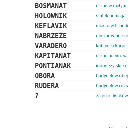
BOSMANAT
urząd w małym 
HOLOWNIK
statek pomagaj
KEFLAVIK
miasto w Island
NABRZEŻE
obszar w porci
VARADERO
kubański kurort
KAPITANAT
urząd admin. w 
PONTIANAK
indonezyjskie 
OBORA
budynek w obej
RUDERA
budynek w roz
?
zajęcie flisaków