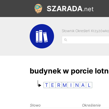
SZARADA
.net
Słownik Określeń Krzyżówk
budynek w porcie lot
T
E
R
M
I
N
A
L
Słowo
Określenie