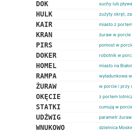
DOK
suchy lub pływa
HULK
zużyty okręt, z
KAIR
miasto z portem
KRAN
żuraw w porcie
PIRS
pomost w porci
DOKER
robotnik w porc
HOMEL
miasto na Biało
RAMPA
wyładunkowa w
ŻURAW
w porcie i przy 
OKĘCIE
z portem lotni
STATKI
cumują w porci
UDŹWIG
parametr żuraw
WNUKOWO
dzielnica Moskw