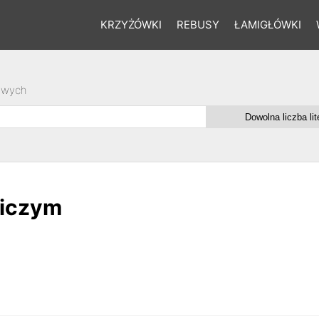
KRZYŻÓWKI
REBUSY
ŁAMIGŁÓWKI
owych
niczym