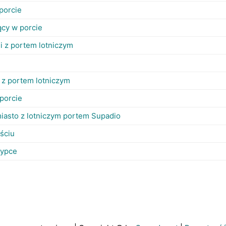
porcie
ący w porcie
ii z portem lotniczym
e
 z portem lotniczym
porcie
miasto z lotniczym portem Supadio
ściu
sypce