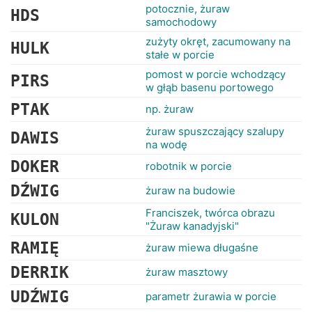
potocznie, żuraw
HDS
samochodowy
zużyty okręt, zacumowany na
HULK
stałe w porcie
pomost w porcie wchodzący
PIRS
w głąb basenu portowego
PTAK
np. żuraw
żuraw spuszczający szalupy
DAWIS
na wodę
DOKER
robotnik w porcie
DŹWIG
żuraw na budowie
Franciszek, twórca obrazu
KULON
"Żuraw kanadyjski"
RAMIĘ
żuraw miewa długaśne
DERRIK
żuraw masztowy
UDŹWIG
parametr żurawia w porcie