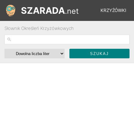
SZARADA
.net
KRZYŻÓWKI
Słownik Określeń Krzyżówkowych
REBUSY
ŁAMIGŁÓWKI
WYŚCIGI
SŁOWNIK
FORUM