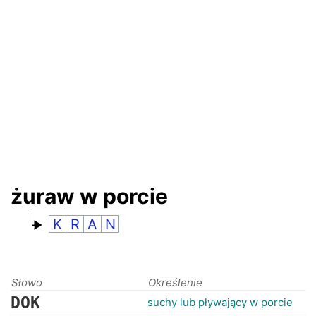
RANKINGI
żuraw w porcie
K
R
A
N
Słowo
Określenie
DOK
suchy lub pływający w porcie