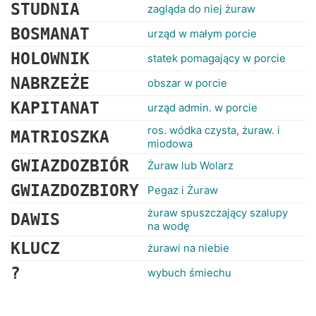
STUDNIA
zagląda do niej żuraw
BOSMANAT
urząd w małym porcie
HOLOWNIK
statek pomagający w porcie
NABRZEŻE
obszar w porcie
KAPITANAT
urząd admin. w porcie
ros. wódka czysta, żuraw. i
MATRIOSZKA
miodowa
GWIAZDOZBIÓR
Żuraw lub Wolarz
GWIAZDOZBIORY
Pegaz i Żuraw
żuraw spuszczający szalupy
DAWIS
na wodę
KLUCZ
żurawi na niebie
?
wybuch śmiechu