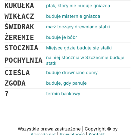
KUKUŁKA
ptak, który nie buduje gniazda
WIKŁACZ
buduje misternie gniazda
ŚWIDRAK
małż toczący drewniane statki
ŻEREMIE
buduje je bóbr
STOCZNIA
Miejsce gdzie buduje się statki
na niej stocznia w Szczecinie buduje
POCHYLNIA
statki
CIEŚLA
buduje drewniane domy
ZGODA
buduje, gdy panuje
?
termin bankowy
Wszystkie prawa zastrzeżone | Copyright © by
Szarada.net
|
Prywatność
|
Kontakt