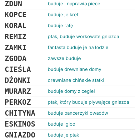
RANKINGI
ZDUN
buduje i naprawia piece
KOPCE
buduje je kret
KORAL
buduje rafę
REMIZ
ptak, buduje workowate gniazda
ZAMKI
fantasta buduje je na lodzie
ZGODA
zawsze buduje
CIEŚLA
buduje drewniane domy
DŻONKI
drewniane chińskie statki
MURARZ
buduje domy z cegieł
PERKOZ
ptak, który buduje pływające gniazda
CHITYNA
buduje pancerzyki owadów
ESKIMOS
buduje igloo
GNIAZDO
buduje je ptak