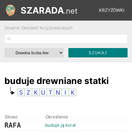
SZARADA
.net
KRZYŻÓWKI
Słownik Określeń Krzyżówkowych
REBUSY
ŁAMIGŁÓWKI
WYŚCIGI
buduje drewniane statki
S
Z
K
U
T
N
I
K
SŁOWNIK
FORUM
Słowo
Określenie
RAFA
buduje ją koral