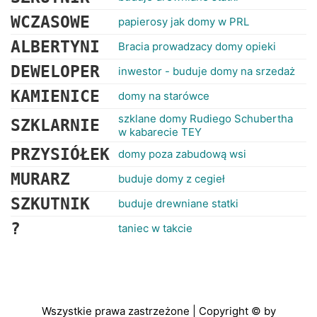
WCZASOWE
papierosy jak domy w PRL
ALBERTYNI
Bracia prowadzacy domy opieki
DEWELOPER
inwestor - buduje domy na srzedaż
KAMIENICE
domy na starówce
szklane domy Rudiego Schubertha
SZKLARNIE
w kabarecie TEY
PRZYSIÓŁEK
domy poza zabudową wsi
MURARZ
buduje domy z cegieł
SZKUTNIK
buduje drewniane statki
?
taniec w takcie
Wszystkie prawa zastrzeżone | Copyright © by