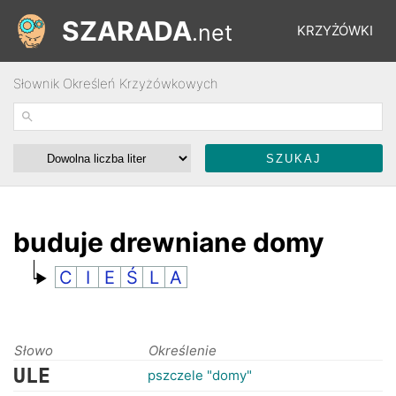
SZARADA
.net
KRZYŻÓWKI
Słownik Określeń Krzyżówkowych
REBUSY
ŁAMIGŁÓWKI
WYŚCIGI
buduje drewniane domy
C
I
E
Ś
L
A
SŁOWNIK
FORUM
Słowo
Określenie
ULE
pszczele "domy"