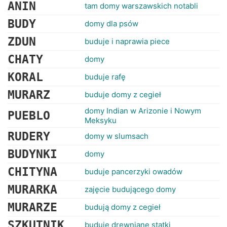
RANKINGI
ANIN
tam domy warszawskich notabli
BUDY
domy dla psów
ZDUN
buduje i naprawia piece
CHATY
domy
KORAL
buduje rafę
MURARZ
buduje domy z cegieł
domy Indian w Arizonie i Nowym
PUEBLO
Meksyku
RUDERY
domy w slumsach
BUDYNKI
domy
CHITYNA
buduje pancerzyki owadów
MURARKA
zajęcie budującego domy
MURARZE
budują domy z cegieł
SZKUTNIK
buduje drewniane statki