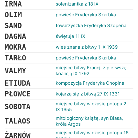
RANKINGI
IRMA
solenizantka z 18 IX
OLIM
powieść Fryderyka Skarbka
SAND
towarzyszka Fryderyka Szopena
DAGNA
świętuje 11 IX
MOKRA
wieś znana z bitwy 1 IX 1939
TARŁO
powieść Fryderyka Skarbka
miejsce bitwy Francji z pierwszą
VALMY
koalicją IX 1792
ETIUDA
kompozycja Fryderyka Chopina
PŁOWCE
kojarzą się z bitwą 27 IX 1331
miejsce bitwy w czasie potopu 2
SOBOTA
IX 1655
mitologiczny książę, syn Biasa,
TALAOS
króla Argos
miejsce bitwy w czasie potopu 16
ŻARNÓW