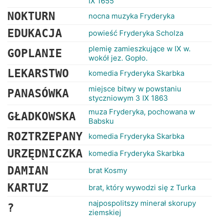
IX 1655
NOKTURN
nocna muzyka Fryderyka
EDUKACJA
powieść Fryderyka Scholza
plemię zamieszkujące w IX w.
GOPLANIE
wokół jez. Gopło.
LEKARSTWO
komedia Fryderyka Skarbka
miejsce bitwy w powstaniu
PANASÓWKA
styczniowym 3 IX 1863
muza Fryderyka, pochowana w
GŁADKOWSKA
Babsku
ROZTRZEPANY
komedia Fryderyka Skarbka
URZĘDNICZKA
komedia Fryderyka Skarbka
DAMIAN
brat Kosmy
KARTUZ
brat, który wywodzi się z Turka
najpospolitszy minerał skorupy
?
ziemskiej