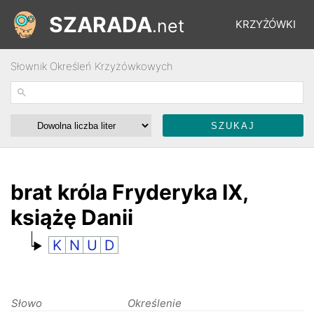
SZARADA
.net
KRZYŻÓWKI
Słownik Określeń Krzyżówkowych
REBUSY
ŁAMIGŁÓWKI
WYŚCIGI
brat króla Fryderyka IX,
książę Danii
SŁOWNIK
K
N
U
D
FORUM
Słowo
Określenie