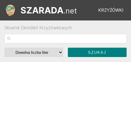
SZARADA
.net
KRZYŻÓWKI
Słownik Określeń Krzyżówkowych
REBUSY
ŁAMIGŁÓWKI
WYŚCIGI
SŁOWNIK
FORUM