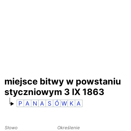
RANKINGI
miejsce bitwy w powstaniu
styczniowym 3 IX 1863
P
A
N
A
S
Ó
W
K
A
Słowo
Określenie