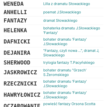
WENEDA
Lilla z dramatu Słowackiego
ANHELLI
poemat J.Słowackiego
FANTAZY
dramat Słowackiego
bohaterka dramatu J.Słowackiego
HELENKA
'Fantazy'
bohater dramatu 'Fantazy'
DAFNICKI
J.Słowackiego
"Fantazy, czyli nowa ...", dramat J,
DEJANIRA
Słowackiego
SHERWOOD
trylogia fantazy T.Pacyńskiego
bohater dramatu "Grzech'
JASKROWICZ
S.Żeromskiego
bohater dramatu 'Fantazy'
RZECZNICKI
J.Słowackiego
bohater dramatu 'Fantazy'
HAWRYŁOWICZ
J.Słowackiego
powieść fantazy Orsona Scotta
OCZAROWANIE