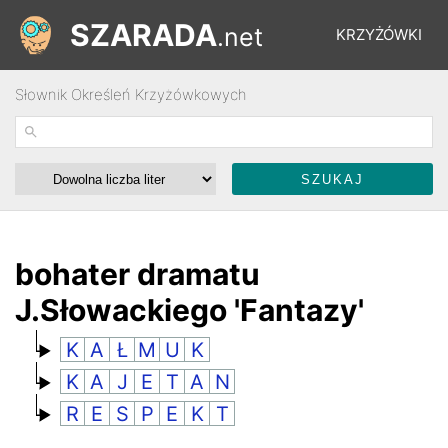
SZARADA
.net
KRZYŻÓWKI
Słownik Określeń Krzyżówkowych
REBUSY
ŁAMIGŁÓWKI
WYŚCIGI
bohater dramatu
J.Słowackiego 'Fantazy'
SŁOWNIK
K
A
Ł
M
U
K
K
A
J
E
T
A
N
FORUM
R
E
S
P
E
K
T