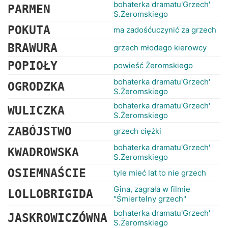
bohaterka dramatu'Grzech'
PARMEN
S.Żeromskiego
POKUTA
ma zadośćuczynić za grzech
BRAWURA
grzech młodego kierowcy
POPIOŁY
powieść Żeromskiego
bohaterka dramatu'Grzech'
OGRODZKA
S.Żeromskiego
bohaterka dramatu'Grzech'
WULICZKA
S.Żeromskiego
ZABÓJSTWO
grzech ciężki
bohaterka dramatu'Grzech'
KWADROWSKA
S.Żeromskiego
OSIEMNAŚCIE
tyle mieć lat to nie grzech
Gina, zagrała w filmie
LOLLOBRIGIDA
"Śmiertelny grzech"
bohaterka dramatu'Grzech'
JASKROWICZÓWNA
S.Żeromskiego