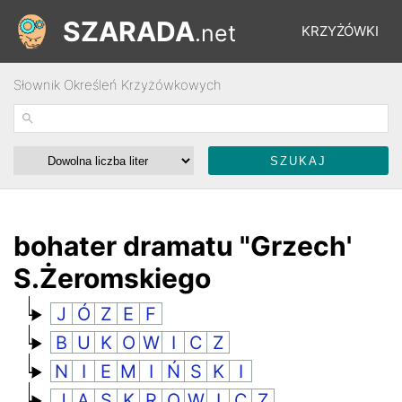
SZARADA
.net
KRZYŻÓWKI
Słownik Określeń Krzyżówkowych
REBUSY
ŁAMIGŁÓWKI
WYŚCIGI
bohater dramatu "Grzech'
S.Żeromskiego
SŁOWNIK
J
Ó
Z
E
F
B
U
K
O
W
I
C
Z
FORUM
N
I
E
M
I
Ń
S
K
I
J
A
S
K
R
O
W
I
C
Z