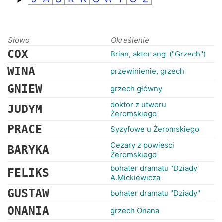
RANKINGI
Słowo
Określenie
COX
Brian, aktor ang. ("Grzech")
WINA
przewinienie, grzech
GNIEW
grzech główny
doktor z utworu
JUDYM
Żeromskiego
PRACE
Syzyfowe u Żeromskiego
Cezary z powieści
BARYKA
Żeromskiego
bohater dramatu "Dziady'
FELIKS
A.Mickiewicza
GUSTAW
bohater dramatu "Dziady"
ONANIA
grzech Onana