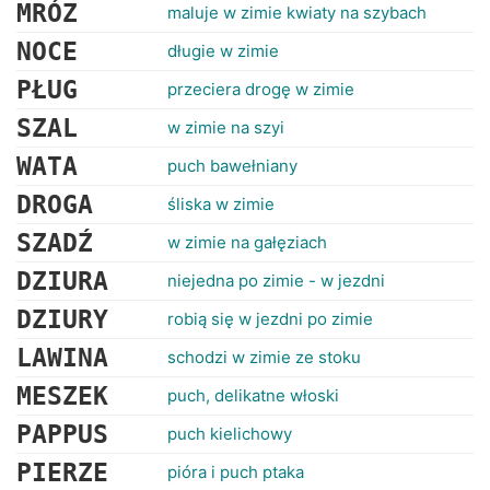
RANKINGI
MRÓZ
maluje w zimie kwiaty na szybach
NOCE
długie w zimie
PŁUG
przeciera drogę w zimie
SZAL
w zimie na szyi
WATA
puch bawełniany
DROGA
śliska w zimie
SZADŹ
w zimie na gałęziach
DZIURA
niejedna po zimie - w jezdni
DZIURY
robią się w jezdni po zimie
LAWINA
schodzi w zimie ze stoku
MESZEK
puch, delikatne włoski
PAPPUS
puch kielichowy
PIERZE
pióra i puch ptaka