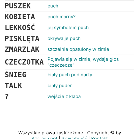
PUSZEK
puch
KOBIETA
puch marny?
LEKKOŚĆ
jej symbolem puch
PISKLĘTA
okrywa je puch
ZMARZLAK
szczelnie opatulony w zimie
Pojawia się w zimie, wydaje głos
CZECZOTKA
"czeczecze"
ŚNIEG
biały puch pod narty
TALK
biały puder
?
wejście z klapa
Wszystkie prawa zastrzeżone | Copyright © by
Szarada.net
|
Prywatność
|
Kontakt