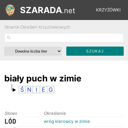
SZARADA
.net
KRZYŻÓWKI
Słownik Określeń Krzyżówkowych
REBUSY
ŁAMIGŁÓWKI
WYŚCIGI
biały puch w zimie
Ś
N
I
E
G
SŁOWNIK
FORUM
Słowo
Określenie
LÓD
wróg kierowcy w zimie