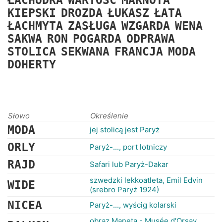
ŁACHUDRA
WARTOŚĆ
MARNOTA
RANKINGI
KIEPSKI
DROZDA
ŁUKASZ
ŁATA
ŁACHMYTA
ZASŁUGA
WZGARDA
WENA
SAKWA
RON
POGARDA
ODPRAWA
STOLICA
SEKWANA
FRANCJA
MODA
DOHERTY
Słowo
Określenie
MODA
jej stolicą jest Paryż
ORLY
Paryż-..., port lotniczy
RAJD
Safari lub Paryż-Dakar
szwedzki lekkoatleta, Emil Edvin
WIDE
(srebro Paryż 1924)
NICEA
Paryż-..., wyścig kolarski
obraz Maneta - Musée d'Orsay,