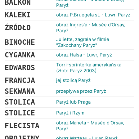
BALKON
Paryż
KALEKI
obraz P.Bruegela st. - Luwr, Paryż
obraz Ingres'a - Musée d'Orsay,
ŹRÓDŁO
Paryż
Juliette, zagrała w filmie
BINOCHE
''Zakochany Paryż"
CYGANKA
obraz Halsa - Luwr, Paryż
Torri-sprinterka amerykańska
EDWARDS
(złoto Paryż 2003)
FRANCJA
jej stolicą Paryż
SEKWANA
przepływa przez Paryż
STOLICA
Paryż lub Praga
STOLICE
Paryż i Rzym
obraz Maneta - Musée d'Orsay,
FLECISTA
Paryż
OBOJĘTNY
obraz Watteau - Luwr, Paryż