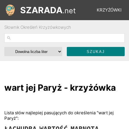
SZARADA
.net
KRZYŻÓWKI
Słownik Określeń Krzyżówkowych
REBUSY
ŁAMIGŁÓWKI
WYŚCIGI
wart jej Paryż - krzyżówka
SŁOWNIK
FORUM
Lista słów najlepiej pasujących do określenia "wart jej
Paryż":