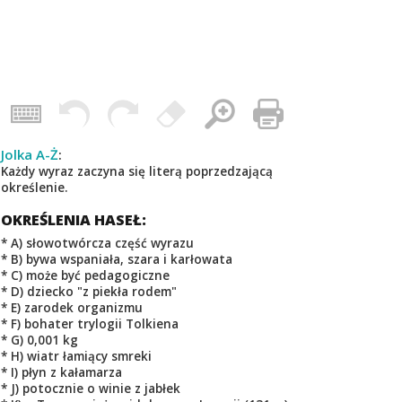
Jolka A-Ż
:
Każdy wyraz zaczyna się literą poprzedzającą
określenie.
OKREŚLENIA HASEŁ:
* A) słowotwórcza część wyrazu
* B) bywa wspaniała, szara i karłowata
* C) może być pedagogiczne
* D) dziecko "z piekła rodem"
* E) zarodek organizmu
* F) bohater trylogii Tolkiena
* G) 0,001 kg
* H) wiatr łamiący smreki
* I) płyn z kałamarza
* J) potocznie o winie z jabłek