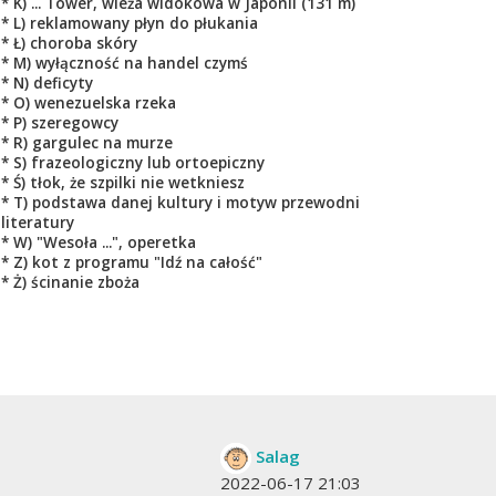
* K) ... Tower, wieża widokowa w Japonii (131 m)
* L) reklamowany płyn do płukania
* Ł) choroba skóry
* M) wyłączność na handel czymś
* N) deficyty
* O) wenezuelska rzeka
* P) szeregowcy
* R) gargulec na murze
* S) frazeologiczny lub ortoepiczny
* Ś) tłok, że szpilki nie wetkniesz
* T) podstawa danej kultury i motyw przewodni
literatury
* W) "Wesoła ...", operetka
* Z) kot z programu "Idź na całość"
* Ż) ścinanie zboża
Salag
2022-06-17 21:03