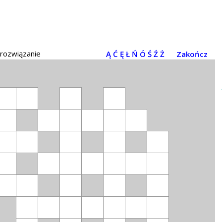
 rozwiązanie
Ą
Ć
Ę
Ł
Ń
Ó
Ś
Ź
Ż
Zakończ