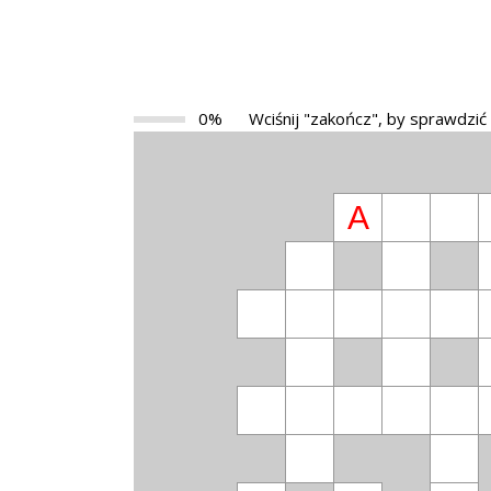
0%
Wciśnij "zakończ", by sprawdzić
A