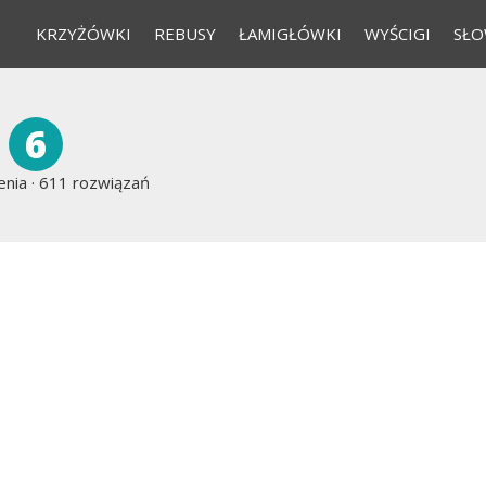
KRZYŻÓWKI
REBUSY
ŁAMIGŁÓWKI
WYŚCIGI
SŁO
6
nia ·
611 rozwiązań