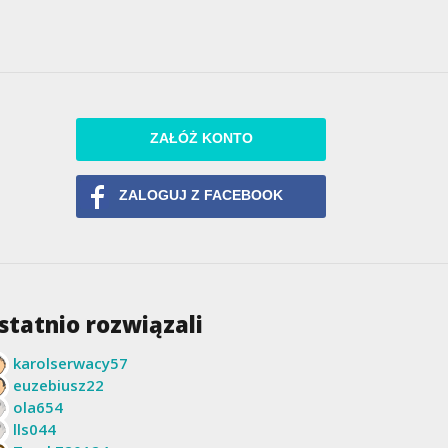
ZAŁÓŻ KONTO
ZALOGUJ Z FACEBOOK
statnio rozwiązali
karolserwacy57
euzebiusz22
ola654
lls044