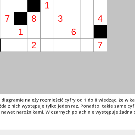
1
7
8
3
4
1
6
2
7
W diagramie należy rozmieścić cyfry od 1 do 8 wiedząc, że w k
da z nich występuje tylko jeden raz. Ponadto, takie same cyfr
 nawet narożnikami. W czarnych polach nie występuje żadna c