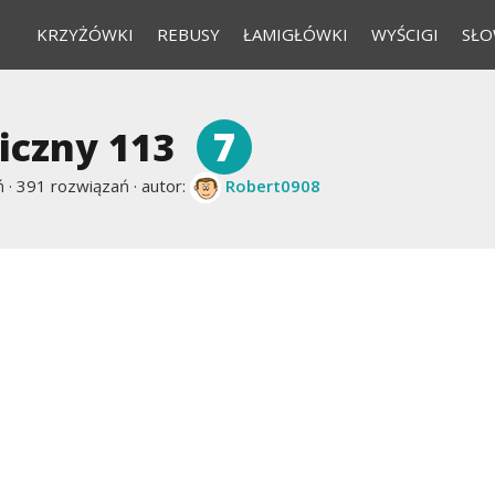
KRZYŻÓWKI
REBUSY
ŁAMIGŁÓWKI
WYŚCIGI
SŁO
7
iczny 113
 ·
391 rozwiązań · autor:
Robert0908