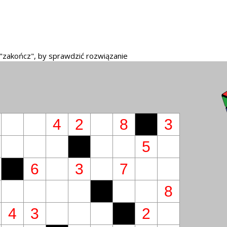
 "zakończ", by sprawdzić rozwiązanie
4
2
8
3
5
6
3
7
8
4
3
2