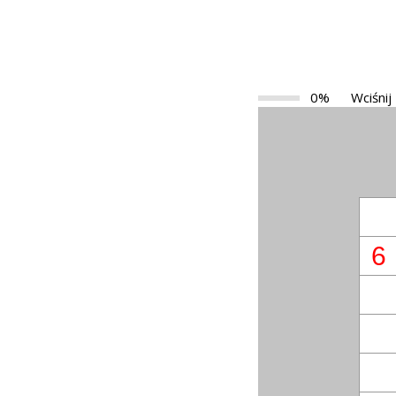
0%
Wciśnij
6