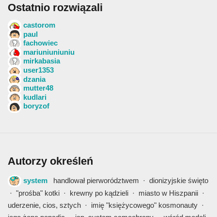
Ostatnio rozwiązali
castorom
paul
fachowiec
mariuniuniuniu
mirkabasia
user1353
dzania
mutter48
kudlari
boryzof
Autorzy określeń
system
handlował pierworództwem
·
dionizyjskie święto
·
"prośba" kotki
·
krewny po kądzieli
·
miasto w Hiszpanii
·
uderzenie, cios, sztych
·
imię "księżycowego" kosmonauty
·