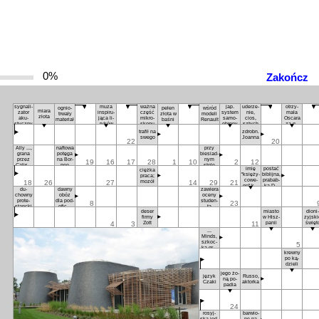
0%
Zakończ
sy­gna­li­
mu­za
waż­na
jap.
ude­rze­
otrzy­
ognio­
pe­łen
wśród
mia­ra
za­tor
in­spi­ru­
część
sys­tem
nie,
ma­ła
trwa­ły
zło­ta w
mo­de­li
zło­ta
aku­
ją­ca li­
mi­kro­
sa­mo­
cios,
Osca­ra
ma­te­riał
ba­śni
Re­nault
stycz­ny
ry­ków
sko­pu
obro­ny
sztych
za gł.
ro­lę ko­
tra­fił na
zdrobn.
bie­cą,
swe­go
Jo­an­na
22
20
Me­ryl
Al­ly ...,
naf­to­wa
przy
gra­na
po­tę­ga
bie­siad­
przez
na Bor­
nym
19
16
17
28
1
10
2
12
Ca­li­stę
neo
sto­le
imię
po­stać
cięż­ka
Floc­
"księ­ży­
bi­blij­na,
pra­ca;
khart
co­we­
pra­bab­
mo­zół
18
26
27
14
29
21
go" ko­
ka Da­
du­
daw­ny
za­wie­ra
smo­
wi­da
chow­ny
obóz
oce­ny
nau­ty
pro­te­
dla pod­
stu­den­
8
23
stanc­ki
ofi­ce­
ta
de­ser
mia­sto
dio­ni­
rów
fir­my
w Hisz­
zyj­ski
Zott
pa­nii
świę­t
4
3
11
...
Minds,
szkoc­
5
ka gru­
krew­ny
pa roc­
po ką­
ko­wa
dzie­li
je­go żo­
ję­zyk
Rus­so,
ną po­
Cza­ki
ak­tor­ka
pa­dia
24
ro­syj­
bar­wio­
ska jed­
ne na