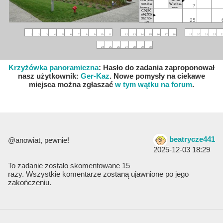
nost­ka
Wiel­ka­
7
ko­man­
noc
część
do­sów
więź­by
da­cho­
25
wej
1
2
3
4
5
6
7
8
9
10
11
12
13
14
15
16
17
18
19
20
21
22
2
24
25
26
27
28
29
30
Krzyżówka panoramiczna
: Hasło do zadania zaproponował
nasz użytkownik:
Ger-Kaz
. Nowe pomysły na ciekawe
miejsca można zgłaszać
w tym wątku na forum
.
beatrycze441
@anowiat, pewnie!
2025-12-03 18:29
To zadanie zostało skomentowane 15
razy. Wszystkie komentarze zostaną ujawnione po jego
zakończeniu.