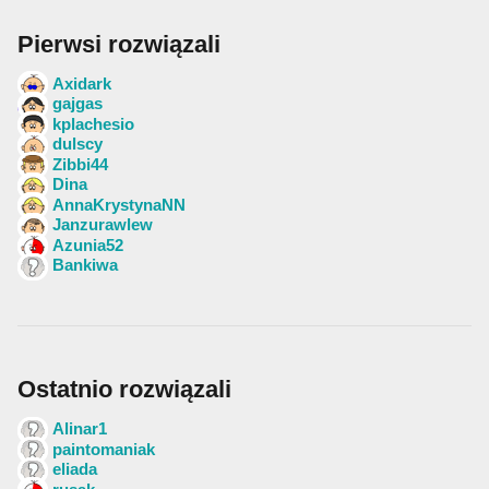
Pierwsi rozwiązali
Axidark
gajgas
kplachesio
dulscy
Zibbi44
Dina
AnnaKrystynaNN
Janzurawlew
Azunia52
Bankiwa
Ostatnio rozwiązali
Alinar1
paintomaniak
eliada