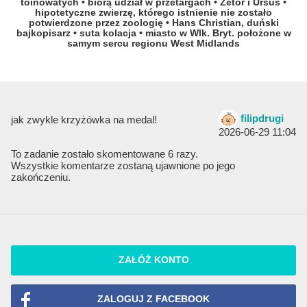
toinowatych
• biorą udział w przetargach
• Zetor i Ursus
•
hipotetyczne zwierzę, którego istnienie nie zostało
potwierdzone przez zoologię
• Hans Christian, duński
bajkopisarz
• suta kolacja
• miasto w Wlk. Bryt. położone w
samym sercu regionu West Midlands
filipdrugi
jak zwykle krzyżówka na medal!
2026-06-29 11:04
To zadanie zostało skomentowane 6 razy.
Wszystkie komentarze zostaną ujawnione po jego
zakończeniu.
ZAŁÓŻ KONTO
ZALOGUJ Z FACEBOOK