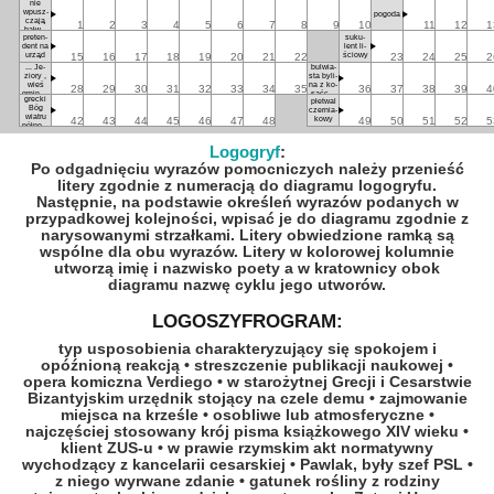
nie
wpusz­
po­go­da
cza­ją
1
2
3
4
5
6
7
8
9
10
11
12
1
bał­wa­
pre­ten­
su­ku­
nów
dent na
lent li­
urząd
ścio­wy
15
16
17
18
19
20
21
22
23
24
25
2
... Je­
bul­wia­
zio­ry ,
sta by­li­
wieś
na z ko­
28
29
30
31
32
33
34
35
36
37
38
39
4
gmin­na
sać­co­
grec­ki
płe­twal
w po­
wa­tych
Bóg
czer­nia­
wie­cie
wia­tru
ko­wy
42
43
44
45
46
47
48
49
50
51
52
5
otwoc­
pół­noc­
kim
ne­go
Logogryf
:
Po odgadnięciu wyrazów pomocniczych należy przenieść
litery zgodnie z numeracją do diagramu logogryfu.
Następnie, na podstawie określeń wyrazów podanych w
przypadkowej kolejności, wpisać je do diagramu zgodnie z
narysowanymi strzałkami. Litery obwiedzione ramką są
wspólne dla obu wyrazów. Litery w kolorowej kolumnie
utworzą imię i nazwisko poety a w kratownicy obok
diagramu nazwę cyklu jego utworów.
LOGOSZYFROGRAM:
typ usposobienia charakteryzujący się spokojem i
opóźnioną reakcją
• streszczenie publikacji naukowej
•
opera komiczna Verdiego
• w starożytnej Grecji i Cesarstwie
Bizantyjskim urzędnik stojący na czele demu
• zajmowanie
miejsca na krześle
• osobliwe lub atmosferyczne
•
najczęściej stosowany krój pisma książkowego XIV wieku
•
klient ZUS-u
• w prawie rzymskim akt normatywny
wychodzący z kancelarii cesarskiej
• Pawlak, były szef PSL
•
z niego wyrwane zdanie
• gatunek rośliny z rodziny