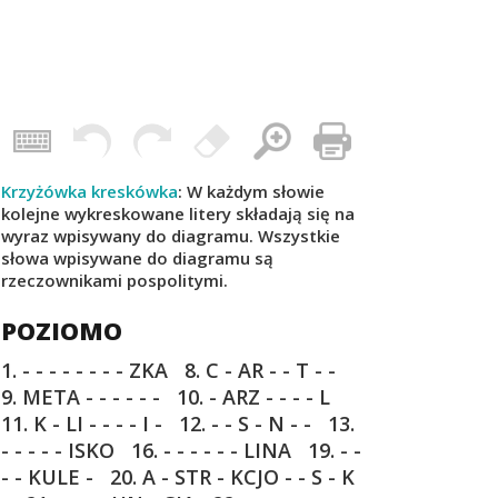
Krzyżówka kreskówka
: W każdym słowie
kolejne wykreskowane litery składają się na
wyraz wpisywany do diagramu. Wszystkie
słowa wpisywane do diagramu są
rzeczownikami pospolitymi.
POZIOMO
1. - - - - - - - - ZKA
8. C - AR - - T - -
9. META - - - - - -
10. - ARZ - - - - L
11. K - LI - - - - I -
12. - - S - N - -
13.
- - - - - ISKO
16. - - - - - - LINA
19. - -
- - KULE -
20. A - STR - KCJO - - S - K