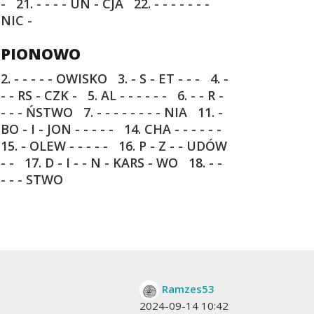
-
21. - - - - UN - CJA
22. - - - - - - -
NIC -
PIONOWO
2. - - - - - OWISKO
3. - S - ET - - -
4. -
- - RS - CZK -
5. AL - - - - - -
6. - - R -
- - - ŃSTWO
7. - - - - - - - - NIA
11. -
BO - I - JON - - - - -
14. CHA - - - - - -
15. - OLEW - - - - -
16. P - Z - - UDÓW
- -
17. D - I - - N - KARS - WO
18. - -
- - - STWO
Ramzes53
2024-09-14 10:42