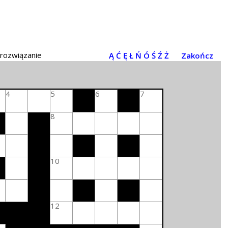
 rozwiązanie
Ą
Ć
Ę
Ł
Ń
Ó
Ś
Ź
Ż
Zakończ
4
5
6
7
8
10
12