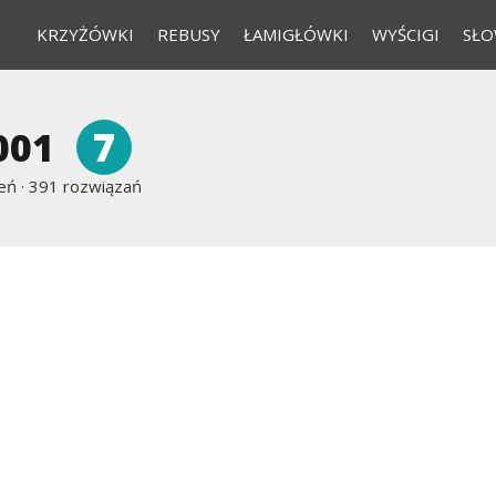
KRZYŻÓWKI
REBUSY
ŁAMIGŁÓWKI
WYŚCIGI
SŁO
7
001
eń ·
391 rozwiązań