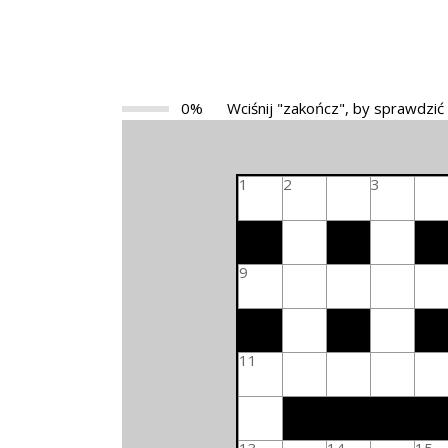
0%
Wciśnij "zakończ", by sprawdzić
1
2
3
9
11
13
14
15