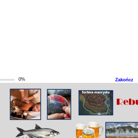
0%
Zakończ