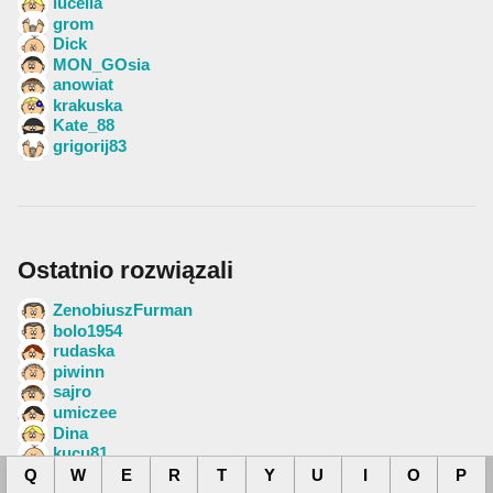
lucella
grom
Dick
MON_GOsia
anowiat
krakuska
Kate_88
grigorij83
Ostatnio rozwiązali
ZenobiuszFurman
bolo1954
rudaska
piwinn
sajro
umiczee
Dina
kucu81
absu88
Q
W
E
R
T
Y
U
I
O
P