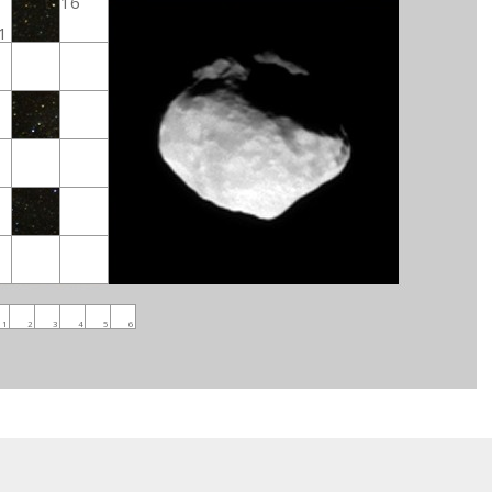
16
1
1
2
3
4
5
6