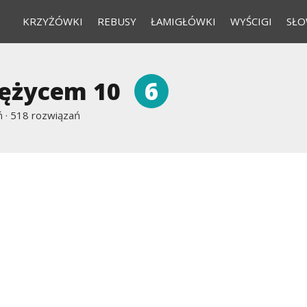
KRZYŻÓWKI
REBUSY
ŁAMIGŁÓWKI
WYŚCIGI
SŁO
6
iężycem 10
 ·
518 rozwiązań