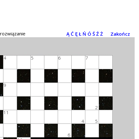
 rozwiązanie
Ą
Ć
Ę
Ł
Ń
Ó
Ś
Ź
Ż
Zakończ
4
5
6
7
9
2
11
4
5
6