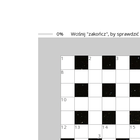
0%
Wciśnij "zakończ", by sprawdzić
1
2
3
8
10
12
13
14
15
3