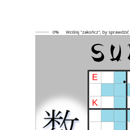
0%
Wciśnij "zakończ", by sprawdzić
E
K