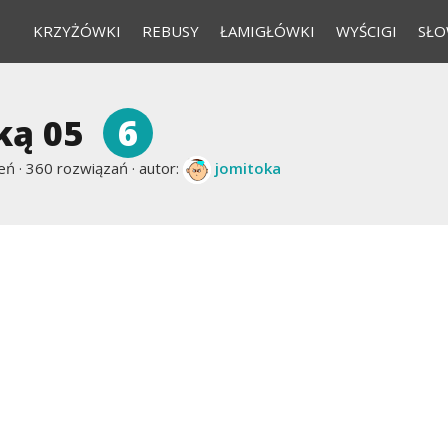
KRZYŻÓWKI
REBUSY
ŁAMIGŁÓWKI
WYŚCIGI
SŁO
6
ką 05
eń ·
360 rozwiązań · autor:
jomitoka