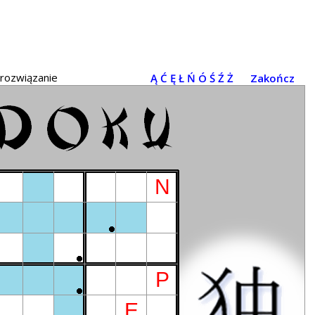
 rozwiązanie
Ą
Ć
Ę
Ł
Ń
Ó
Ś
Ź
Ż
Zakończ
N
P
E