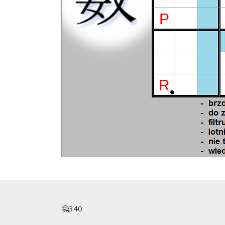
P
R
🤗340