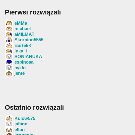
Pierwsi rozwiązali
eMMa
michael
aMILMAT
Skorpion5555
BartekK
inka_i
SONIANUKA
espinosa
cyklo
jente
Ostatnio rozwiązali
Kulow575
jafann
elfan
kronopio