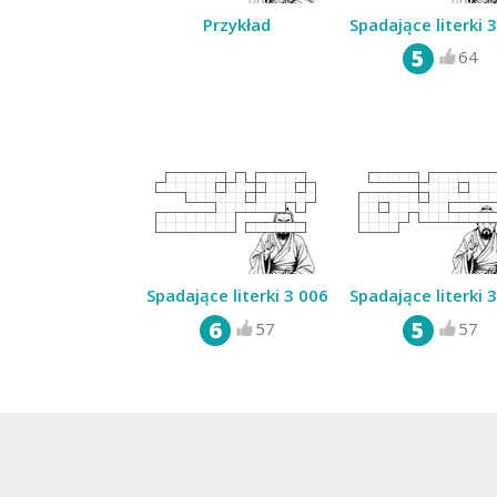
Przykład
Spadające literki 
5
64
Spadające literki 3 006
Spadające literki 
6
5
57
57