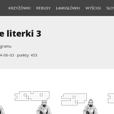
KRZYŻÓWKI
REBUSY
ŁAMIGŁÓWKI
WYŚCIGI
SŁO
 literki 3
agramu.
4-06-03
· punkty: 453