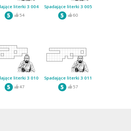
ające literki 3 004
Spadające literki 3 005
5
5
54
60
ające literki 3 010
Spadające literki 3 011
5
5
47
57