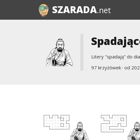
SZARADA
.net
Spadające
Litery "spadają" do di
97 krzyżówek · od
202