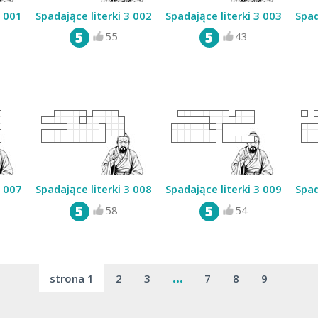
3 001
Spadające literki 3 002
Spadające literki 3 003
Spad
5
5
55
43
3 007
Spadające literki 3 008
Spadające literki 3 009
Spad
5
5
58
54
strona 1
2
3
...
7
8
9