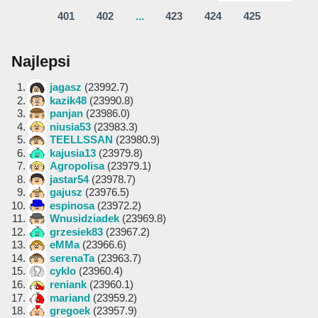
401
402
...
423
424
425
Najlepsi
1.
jagasz
(23992.7)
2.
kazik48
(23990.8)
3.
panjan
(23986.0)
4.
niusia53
(23983.3)
5.
TEELLSSAN
(23980.9)
6.
kajusia13
(23979.8)
7.
Agropolisa
(23979.1)
8.
jastar54
(23978.7)
9.
gajusz
(23976.5)
10.
espinosa
(23972.2)
11.
Wnusidziadek
(23969.8)
12.
grzesiek83
(23967.2)
13.
eMMa
(23966.6)
14.
serenaTa
(23963.7)
15.
cyklo
(23960.4)
16.
reniank
(23960.1)
17.
mariand
(23959.2)
18.
gregoek
(23957.9)