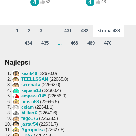
4
4
53
46
1
2
3
...
431
432
strona 433
434
435
...
468
469
470
Najlepsi
1.
kazik48
(22670.0)
2.
TEELLSSAN
(22665.0)
3.
serenaTa
(22662.0)
4.
kajusia13
(22660.4)
5.
empewu145
(22656.0)
6.
niusia53
(22646.5)
7.
celam
(22641.1)
8.
MiltenX
(22640.6)
9.
fego175
(22633.9)
10.
jastar54
(22631.7)
11.
Agropolisa
(22627.8)
12.
ED52
(22627.3)