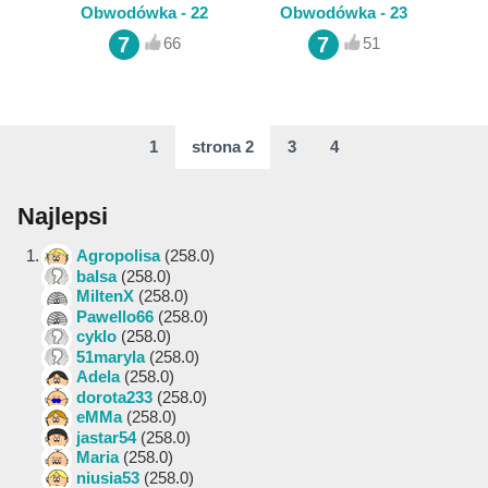
Obwodówka - 22
Obwodówka - 23
7
7
66
51
1
strona 2
3
4
Najlepsi
1.
Agropolisa
(258.0)
balsa
(258.0)
MiltenX
(258.0)
Pawello66
(258.0)
cyklo
(258.0)
51maryla
(258.0)
Adela
(258.0)
dorota233
(258.0)
eMMa
(258.0)
jastar54
(258.0)
Maria
(258.0)
niusia53
(258.0)