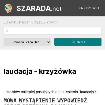
SZARADA
.net
KRZYŻÓWKI
Słownik Określeń Krzyżówkowych
REBUSY
ŁAMIGŁÓWKI
WYŚCIGI
laudacja - krzyżówka
SŁOWNIK
FORUM
Lista słów najlepiej pasujących do określenia "laudacja":
MOWA
WYSTĄPIENIE
WYPOWIEDŹ