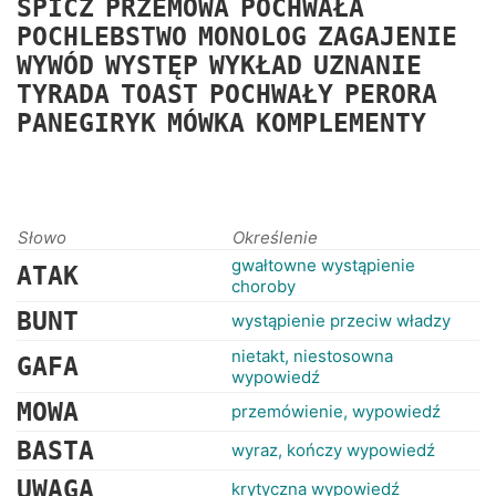
SPICZ
PRZEMOWA
POCHWAŁA
RANKINGI
POCHLEBSTWO
MONOLOG
ZAGAJENIE
WYWÓD
WYSTĘP
WYKŁAD
UZNANIE
TYRADA
TOAST
POCHWAŁY
PERORA
PANEGIRYK
MÓWKA
KOMPLEMENTY
Słowo
Określenie
gwałtowne wystąpienie
ATAK
choroby
BUNT
wystąpienie przeciw władzy
nietakt, niestosowna
GAFA
wypowiedź
MOWA
przemówienie, wypowiedź
BASTA
wyraz, kończy wypowiedź
UWAGA
krytyczna wypowiedź